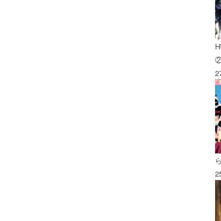
H
2
2