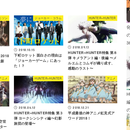
ニソン
ジョーカー・コラム
HUNTER×HUNTER
3
2018.09.13
2018.10.15
HUNTER×HUNTER特集 第８
下町ロケット 面白さの理由は
018
弾 キメラアント編・後編 〜メ
「ジョーカーゲーム」にあっ
最新
ルエムとコムギが織り成す、
た！？
感動のラスト〜
アニメ
HUNTER×HUNTER
アニメ
H
2018.06.12
2018.12.31
HUNTER×HUNTER特集 第３
平成最後の神アニメ虹見式ア
弾 ヨークシンシティ編〜幻影
ワード2018！
架空世
旅団の登場〜
ター