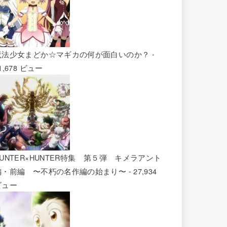
魔法少女まどか☆マギカの何が面白いのか？
-
1,678 ビュー
HUNTER×HUNTER特集 第５弾 キメラアント
編・前編 〜不朽の名作編の始まり〜
- 27,934
ビュー