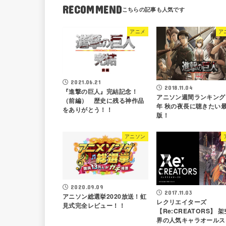
RECOMMEND
アニメ
ア
2021.06.21
2018.11.04
『進撃の巨人』完結記念！
アニソン週間ランキング 2
（前編） 歴史に残る神作品
年 秋の夜長に聴きたい
をありがとう！！
版！
アニソン
2020.09.09
2017.11.03
アニソン総選挙2020放送！虹
レクリエイターズ
見式完全レビュー！！
【Re:CREATORS】 
界の人気キャラオールス