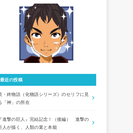
最近の投稿
続・終物語（化物語シリーズ）のセリフに見
る「神」の所在
『進撃の巨人』完結記念！（後編） 進撃の
巨人が描く、人類の業と本能