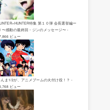
UNTER×HUNTER特集 第１０弾 会長選挙編ー
② 〜感動の最終回・ジンのメッセージ〜
-
7,866 ビュー
らんま1/2が、アニメブームの火付け役！？
-
5,768 ビュー