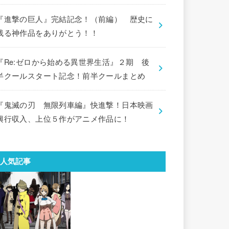
『進撃の巨人』完結記念！（前編） 歴史に
残る神作品をありがとう！！
『Re:ゼロから始める異世界生活』２期 後
半クールスタート記念！前半クールまとめ
『鬼滅の刃 無限列車編』快進撃！日本映画
興行収入、上位５作がアニメ作品に！
人気記事