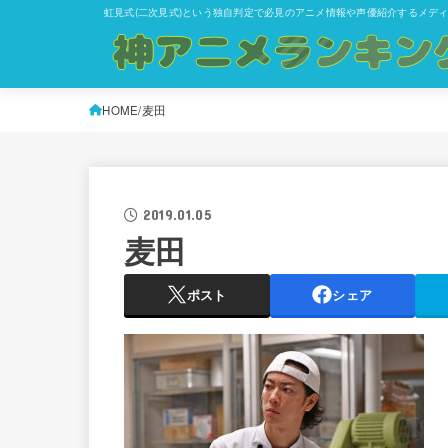
虹見式(二次見式)という独自判定で必見のアニメ情報や声優紹介するメデ
HOME
麦田
2019.01.05
麦田
ポスト
シェア