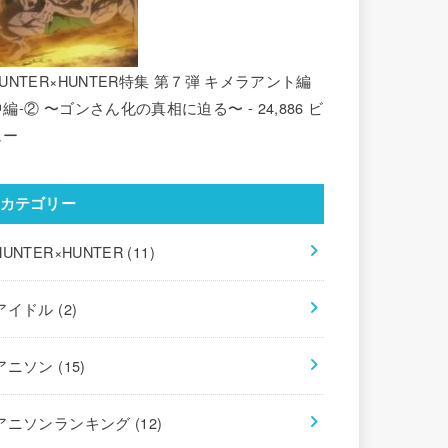
UNTER×HUNTER特集 第７弾 キメラアント編
中編-② 〜ゴンさん化の真相に迫る〜
- 24,886 ビ
ュー
カテゴリー
HUNTER×HUNTER
(11)
アイドル
(2)
アニソン
(15)
アニソンランキング
(12)