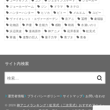
コードギアス
ゴン
シュタインズゲート
ジョーカー
ジョーカーゲーム
ジン
ドラマ
ネテロ
ハンターハンター
ヒソカ
ピトー
メルエム
ユピー
ヴァイオレット・エヴァーガーデン
京アニ
冨樫
劇場版
化物語
声優
念能力
感動
映画
水瀬いのり
浜辺美波
漫画原作
神アニメ
花澤香菜
虹見式
軍儀
進撃の巨人
量子力学
青ブタ
青春
サイト内検索
検
索:
運営者情報
プライバシーポリシー
サイトマップ
お問い合わせ
© 2026
神アニメランキング！虹見式（二次見式）おすすめアニメ・