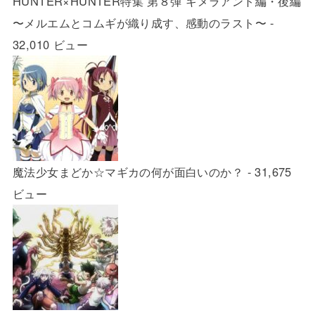
HUNTER×HUNTER特集 第８弾 キメラアント編・後編
〜メルエムとコムギが織り成す、感動のラスト〜
-
32,010 ビュー
魔法少女まどか☆マギカの何が面白いのか？
- 31,675
ビュー