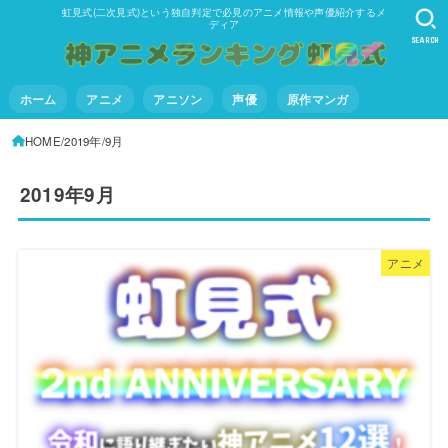
虹見式(二次見式)という独自判定で必見のアニメ情報や声優紹介するメ
ディア
SEARCH
ホーム
アニメ
アニソン
声優
原作マンガ
HOME
2019年
9月
2019年9月
アニメ