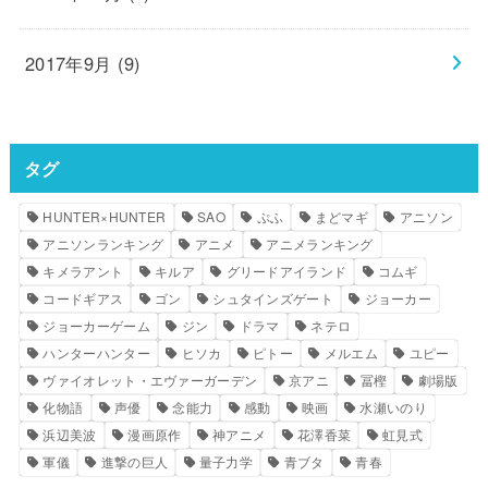
2017年9月 (9)
タグ
HUNTER×HUNTER
SAO
ぷふ
まどマギ
アニソン
アニソンランキング
アニメ
アニメランキング
キメラアント
キルア
グリードアイランド
コムギ
コードギアス
ゴン
シュタインズゲート
ジョーカー
ジョーカーゲーム
ジン
ドラマ
ネテロ
ハンターハンター
ヒソカ
ピトー
メルエム
ユピー
ヴァイオレット・エヴァーガーデン
京アニ
冨樫
劇場版
化物語
声優
念能力
感動
映画
水瀬いのり
浜辺美波
漫画原作
神アニメ
花澤香菜
虹見式
軍儀
進撃の巨人
量子力学
青ブタ
青春