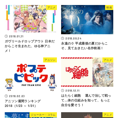
アニメ
映画
2018.01.31
2018.08.24
ガヴリールドロップアウト 日本だ
永遠の０ 平成最後の夏だからこ
からこそ生まれた、ゆる神アニ
そ、見ておきたい名作映画！
メ！
アニソン
アニメ
2018.12.11
はたらく細胞 運んで治して戦っ
2018.02.03
て…体の仕組みを知って、もっと
アニソン週間ランキング
自分を愛そう！
2018（1/23 ～ 1/31）
ジョーカー・コラム
アニメ