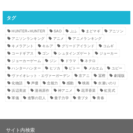
タグ
HUNTER×HUNTER
SAO
ぷふ
まどマギ
アニソン
アニソンランキング
アニメ
アニメランキング
キメラアント
キルア
グリードアイランド
コムギ
コードギアス
ゴン
シュタインズゲート
ジョーカー
ジョーカーゲーム
ジン
ドラマ
ネテロ
ハンターハンター
ヒソカ
ピトー
メルエム
ユピー
ヴァイオレット・エヴァーガーデン
京アニ
冨樫
劇場版
化物語
声優
念能力
感動
映画
水瀬いのり
浜辺美波
漫画原作
神アニメ
花澤香菜
虹見式
軍儀
進撃の巨人
量子力学
青ブタ
青春
サイト内検索