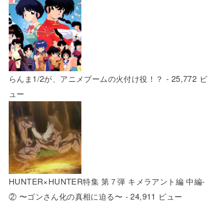
らんま1/2が、アニメブームの火付け役！？
- 25,772 ビ
ュー
HUNTER×HUNTER特集 第７弾 キメラアント編 中編-
② 〜ゴンさん化の真相に迫る〜
- 24,911 ビュー