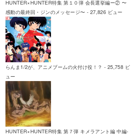
HUNTER×HUNTER特集 第１０弾 会長選挙編ー② 〜
感動の最終回・ジンのメッセージ〜
- 27,826 ビュー
らんま1/2が、アニメブームの火付け役！？
- 25,758 ビ
ュー
HUNTER×HUNTER特集 第７弾 キメラアント編 中編-