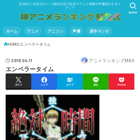
虹見式(二次見式)という独自判定で必見のアニメ情報や声優紹介するメ
ディア
SEARCH
ホーム
アニメ
アニソン
声優
原作マンガ
HOME
エンペラータイム
アニメランキングMAX
2018.06.11
エンペラータイム
ポスト
シェア
はてブ
送る
Pocket