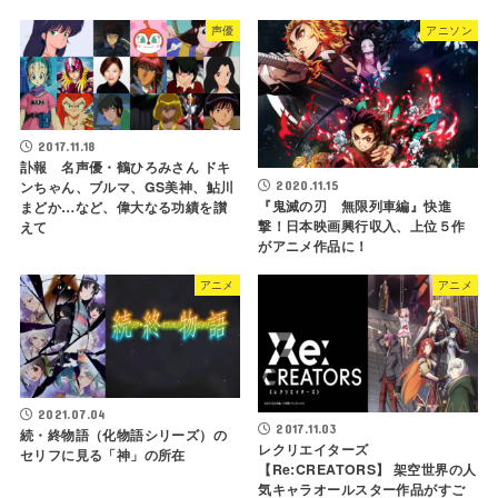
声優
アニソン
2017.11.18
訃報 名声優・鶴ひろみさん ドキ
ンちゃん、ブルマ、GS美神、鮎川
2020.11.15
『鬼滅の刃 無限列車編』快進
まどか…など、偉大なる功績を讃
撃！日本映画興行収入、上位５作
えて
がアニメ作品に！
アニメ
アニメ
2021.07.04
2017.11.03
続・終物語（化物語シリーズ）の
レクリエイターズ
セリフに見る「神」の所在
【Re:CREATORS】 架空世界の人
気キャラオールスター作品がすご