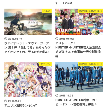
す！（その2）
アニメ
HUNTER×HUNTER
2018.06.02
2018.05.19
アメトーーク！
ヴァイオレット・エヴァーガーデ
HUNTER×HUNTER芸人放送記念
ン 第３弾 「愛してる」を知ったヴ
第２弾 キルア奪還編〜天空闘技場
ァイオレットの、守るための戦い
編
アニソン
HUNTER×HUNTER
2018.10.08
HUNTER×HUNTER特集 お・
2017.11.21
ま・け♡ 〜冨樫義博と欅坂４
アニソン週間ランキング