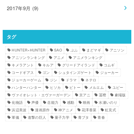
2017年9月 (9)
タグ
HUNTER×HUNTER
SAO
ぷふ
まどマギ
アニソン
アニソンランキング
アニメ
アニメランキング
キメラアント
キルア
グリードアイランド
コムギ
コードギアス
ゴン
シュタインズゲート
ジョーカー
ジョーカーゲーム
ジン
ドラマ
ネテロ
ハンターハンター
ヒソカ
ピトー
メルエム
ユピー
ヴァイオレット・エヴァーガーデン
京アニ
冨樫
劇場版
化物語
声優
念能力
感動
映画
水瀬いのり
浜辺美波
漫画原作
神アニメ
花澤香菜
虹見式
軍儀
進撃の巨人
量子力学
青ブタ
青春