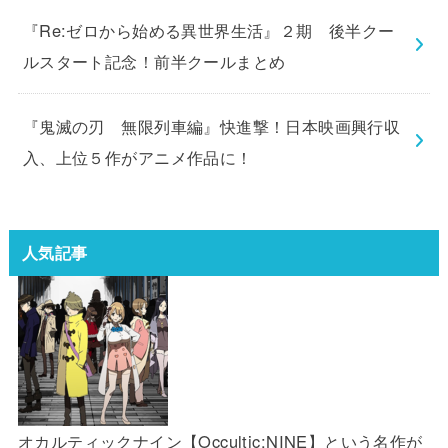
『Re:ゼロから始める異世界生活』２期 後半クー
ルスタート記念！前半クールまとめ
『鬼滅の刃 無限列車編』快進撃！日本映画興行収
入、上位５作がアニメ作品に！
人気記事
オカルティックナイン【Occultic;NINE】という名作が