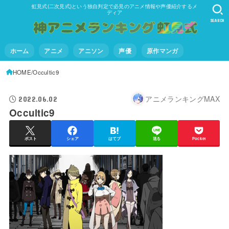
虹見式(二次見式)という独自判定で必見のアニメ情報や声優紹介するメ
ディア
SEARCH
ホーム
アニメ
アニソン
声優
原作マンガ
HOME
Occultic9
アニメランキングMAX
2022.06.02
Occultic9
ポスト
シェア
はてブ
送る
Pocket