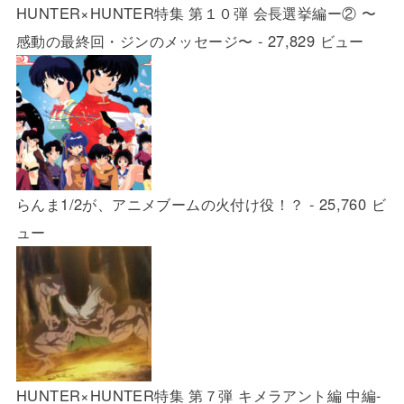
HUNTER×HUNTER特集 第１０弾 会長選挙編ー② 〜
感動の最終回・ジンのメッセージ〜
- 27,829 ビュー
らんま1/2が、アニメブームの火付け役！？
- 25,760 ビ
ュー
HUNTER×HUNTER特集 第７弾 キメラアント編 中編-