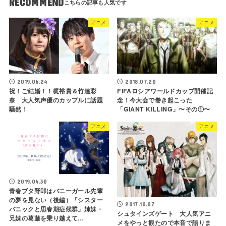
RECOMMEND
アニメ
アニメ
2019.06.24
2018.07.20
祝！ご結婚！！梶裕貴＆竹達彩
FIFAロシアワールドカップ開催記
奈 大人気声優のカップルに話題
念！今大会で巻き起こった
騒然！
「GIANT KILLING」〜その①〜
アニメ
アニメ
2019.04.30
青春ブタ野郎はバニーガール先輩
の夢を見ない（後編）「シスター
2017.10.07
パニックと思春期症候群」姉妹・
シュタインズゲート 大人気アニ
兄妹の葛藤を乗り越えて…
メをやっと観たので本音で語りま