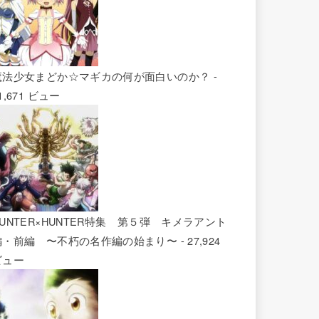
魔法少女まどか☆マギカの何が面白いのか？
-
1,671 ビュー
HUNTER×HUNTER特集 第５弾 キメラアント
編・前編 〜不朽の名作編の始まり〜
- 27,924
ビュー