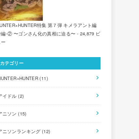
UNTER×HUNTER特集 第７弾 キメラアント編
中編-② 〜ゴンさん化の真相に迫る〜
- 24,879 ビ
ュー
カテゴリー
HUNTER×HUNTER
(11)
アイドル
(2)
アニソン
(15)
アニソンランキング
(12)