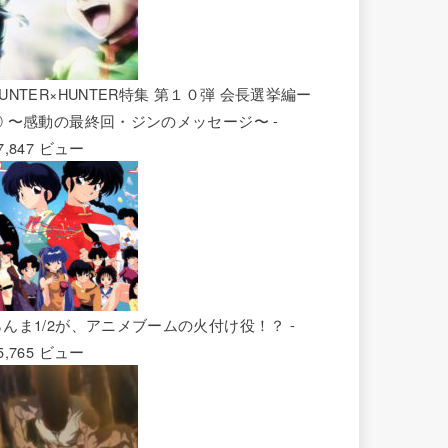
UNTER×HUNTER特集 第１０弾 会長選挙編ー
② 〜感動の最終回・ジンのメッセージ〜
-
7,847 ビュー
らんま1/2が、アニメブームの火付け役！？
-
5,765 ビュー