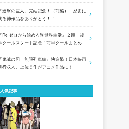
『進撃の巨人』完結記念！（前編） 歴史に
残る神作品をありがとう！！
『Re:ゼロから始める異世界生活』２期 後
半クールスタート記念！前半クールまとめ
『鬼滅の刃 無限列車編』快進撃！日本映画
興行収入、上位５作がアニメ作品に！
人気記事