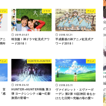
ニソン
ドラマ
アニメ
3
2019.01.07
2018.12.31
アニ
特別篇！神ドラマ虹見式アワ
平成最後の神アニメ虹見式ア
周年
ード2018！
ワード2018！
アニメ
HUNTER×HUNTER
アニメ
H
2018.06.12
2018.05.11
 言
HUNTER×HUNTER特集 第３
ヴァイオレット・エヴァーガ
「感
弾 ヨークシンシティ編〜幻影
ーデン 第2弾 10話神回 命をか
旅団の登場〜
けた七日間〜究極の母の愛〜