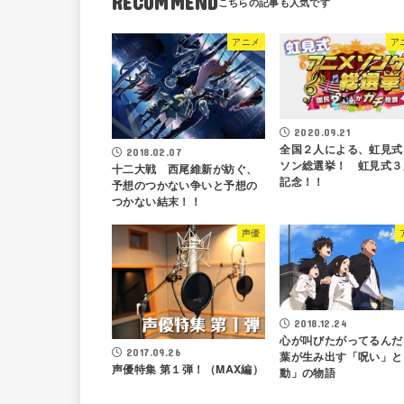
RECOMMEND
アニメ
ア
2020.09.21
全国２人による、虹見式
2018.02.07
ソン総選挙！ 虹見式３
十二大戦 西尾維新が紡ぐ、
記念！！
予想のつかない争いと予想の
つかない結末！！
声優
2018.12.24
心が叫びたがってるんだ
2017.09.26
葉が生み出す「呪い」と
声優特集 第１弾！（MAX編）
動」の物語