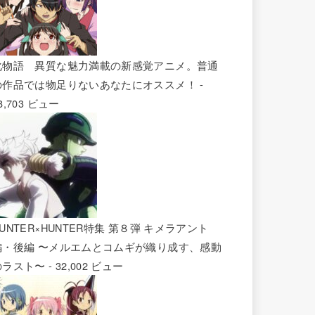
化物語 異質な魅力満載の新感覚アニメ。普通
の作品では物足りないあなたにオススメ！
-
8,703 ビュー
UNTER×HUNTER特集 第８弾 キメラアント
編・後編 〜メルエムとコムギが織り成す、感動
のラスト〜
- 32,002 ビュー