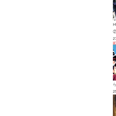
H
2
2