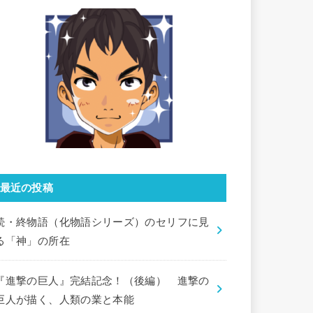
最近の投稿
続・終物語（化物語シリーズ）のセリフに見
る「神」の所在
『進撃の巨人』完結記念！（後編） 進撃の
巨人が描く、人類の業と本能