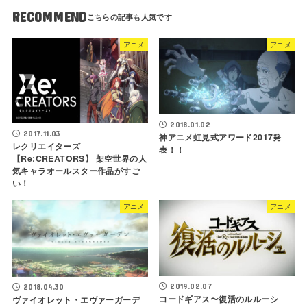
RECOMMEND
アニメ
アニメ
2018.01.02
2017.11.03
神アニメ虹見式アワード2017発
レクリエイターズ
表！！
【Re:CREATORS】 架空世界の人
気キャラオールスター作品がすご
い！
アニメ
アニメ
2019.02.07
2018.04.30
コードギアス〜復活のルルーシ
ヴァイオレット・エヴァーガーデ