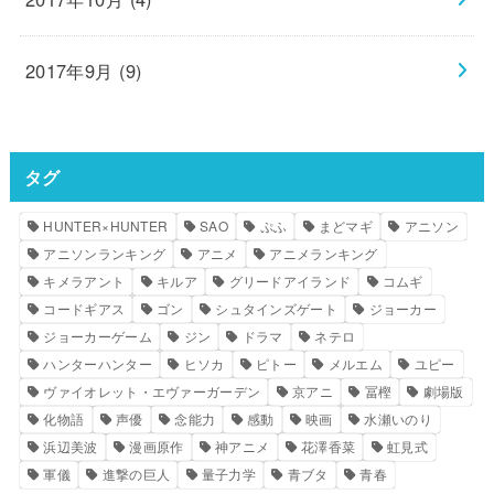
2017年9月 (9)
タグ
HUNTER×HUNTER
SAO
ぷふ
まどマギ
アニソン
アニソンランキング
アニメ
アニメランキング
キメラアント
キルア
グリードアイランド
コムギ
コードギアス
ゴン
シュタインズゲート
ジョーカー
ジョーカーゲーム
ジン
ドラマ
ネテロ
ハンターハンター
ヒソカ
ピトー
メルエム
ユピー
ヴァイオレット・エヴァーガーデン
京アニ
冨樫
劇場版
化物語
声優
念能力
感動
映画
水瀬いのり
浜辺美波
漫画原作
神アニメ
花澤香菜
虹見式
軍儀
進撃の巨人
量子力学
青ブタ
青春