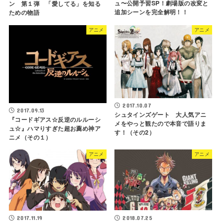
ュ〜公開予習SP！劇場版の改変と
ン 第１弾 「愛してる」を知る
追加シーンを完全解明！！
ための物語
アニメ
アニメ
2017.10.07
2017.09.13
シュタインズゲート 大人気アニ
『コードギアス☆反逆のルルーシ
メをやっと観たので本音で語りま
ュ☆』ハマりすぎた超お薦め神ア
す！（その2）
ニメ（その１）
アニメ
アニメ
2018.07.25
2017.11.19