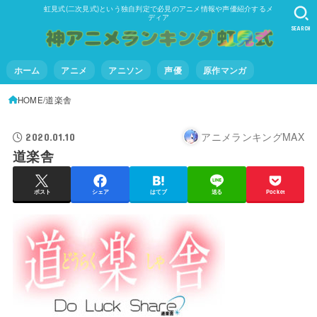
虹見式(二次見式)という独自判定で必見のアニメ情報や声優紹介するメ
ディア
SEARCH
ホーム
アニメ
アニソン
声優
原作マンガ
HOME
道楽舎
アニメランキングMAX
2020.01.10
道楽舎
ポスト
シェア
はてブ
送る
Pocket