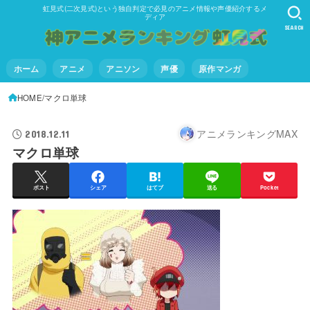
虹見式(二次見式)という独自判定で必見のアニメ情報や声優紹介するメ
ディア
SEARCH
ホーム
アニメ
アニソン
声優
原作マンガ
HOME
マクロ単球
アニメランキングMAX
2018.12.11
マクロ単球
ポスト
シェア
はてブ
送る
Pocket