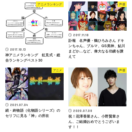
アニメランキング
声優
2017.11.18
訃報 名声優・鶴ひろみさん ドキ
ンちゃん、ブルマ、GS美神、鮎川
2017.10.13
まどか…など、偉大なる功績を讃
神アニメランキング 虹見式・総
えて
合ランキングベスト30
アニメ
声優
2021.07.04
続・終物語（化物語シリーズ）の
2020.07.08
セリフに見る「神」の所在
祝！花澤香菜さん、小野賢章さ
ん、ご結婚おめでとうございま
す！！