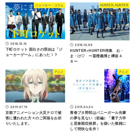
ジョーカー・コラム
HUNTER×HUNTER
2018.10.15
2018.10.08
下町ロケット 面白さの理由は「ジ
HUNTER×HUNTER特集 お・
ョーカーゲーム」にあった！？
ま・け♡ 〜冨樫義博と欅坂４
６〜
アニメ
アニメ
2019.07.19
2019.04.24
京都アニメーション火災テロで被
青春ブタ野郎はバニーガール先輩
害に遭われた方々のご冥福をお祈
の夢を見ない（前編）「量子力学
りいたします。
と思春期症候群」を描いた複雑に
して明快な名作！