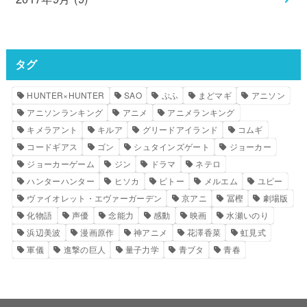
タグ
HUNTER×HUNTER
SAO
ぷふ
まどマギ
アニソン
アニソンランキング
アニメ
アニメランキング
キメラアント
キルア
グリードアイランド
コムギ
コードギアス
ゴン
シュタインズゲート
ジョーカー
ジョーカーゲーム
ジン
ドラマ
ネテロ
ハンターハンター
ヒソカ
ピトー
メルエム
ユピー
ヴァイオレット・エヴァーガーデン
京アニ
冨樫
劇場版
化物語
声優
念能力
感動
映画
水瀬いのり
浜辺美波
漫画原作
神アニメ
花澤香菜
虹見式
軍儀
進撃の巨人
量子力学
青ブタ
青春