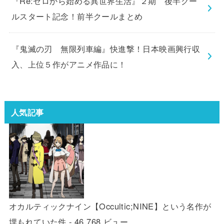
『Re:ゼロから始める異世界生活』２期 後半クー
ルスタート記念！前半クールまとめ
『鬼滅の刃 無限列車編』快進撃！日本映画興行収
入、上位５作がアニメ作品に！
人気記事
オカルティックナイン【Occultic;NINE】という名作が
埋もれていた件
- 46,768 ビュー