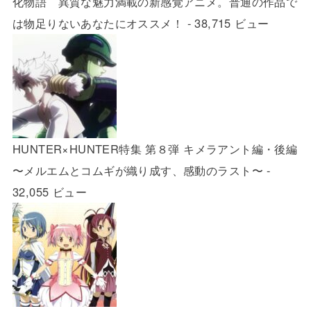
化物語 異質な魅力満載の新感覚アニメ。普通の作品で
は物足りないあなたにオススメ！
- 38,715 ビュー
HUNTER×HUNTER特集 第８弾 キメラアント編・後編
〜メルエムとコムギが織り成す、感動のラスト〜
-
32,055 ビュー