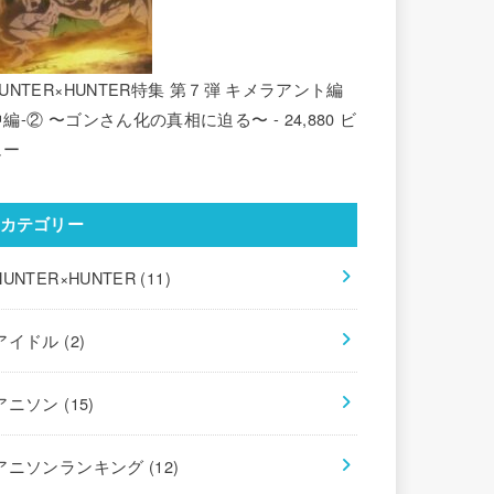
UNTER×HUNTER特集 第７弾 キメラアント編
中編-② 〜ゴンさん化の真相に迫る〜
- 24,880 ビ
ュー
カテゴリー
HUNTER×HUNTER
(11)
アイドル
(2)
アニソン
(15)
アニソンランキング
(12)