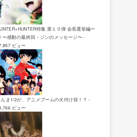
UNTER×HUNTER特集 第１０弾 会長選挙編ー
② 〜感動の最終回・ジンのメッセージ〜
-
7,857 ビュー
らんま1/2が、アニメブームの火付け役！？
-
5,766 ビュー