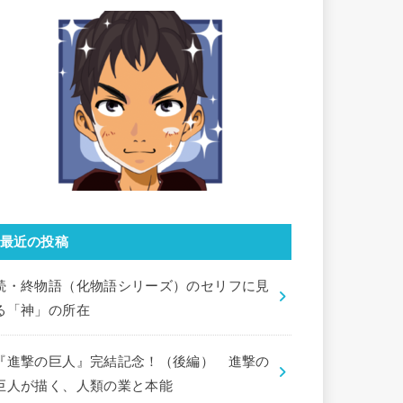
最近の投稿
続・終物語（化物語シリーズ）のセリフに見
る「神」の所在
『進撃の巨人』完結記念！（後編） 進撃の
巨人が描く、人類の業と本能