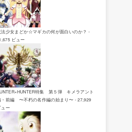
魔法少女まどか☆マギカの何が面白いのか？
-
1,675 ビュー
HUNTER×HUNTER特集 第５弾 キメラアント
編・前編 〜不朽の名作編の始まり〜
- 27,929
ビュー