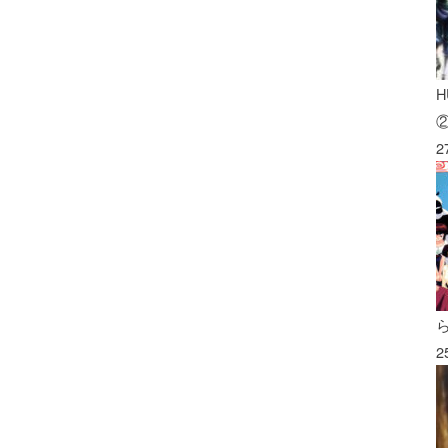
H
2
2