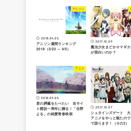
アニソン
2018.04.05
2017.12.09
アニソン週間ランキング
魔法少女まどか☆マギカ
2018（3/23 ～ 4/5）
が面白いのか？
アニメ
2018.09.05
君の膵臓をたべたい 当サイ
2017.10.07
ト開設一周年に贈る！「住野
シュタインズゲート 大
よる」の純愛青春映画
アニメをやっと観たので
で語ります！（その2）