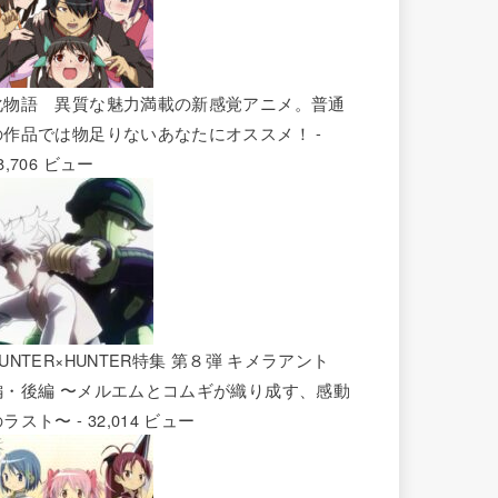
化物語 異質な魅力満載の新感覚アニメ。普通
の作品では物足りないあなたにオススメ！
-
8,706 ビュー
UNTER×HUNTER特集 第８弾 キメラアント
編・後編 〜メルエムとコムギが織り成す、感動
のラスト〜
- 32,014 ビュー