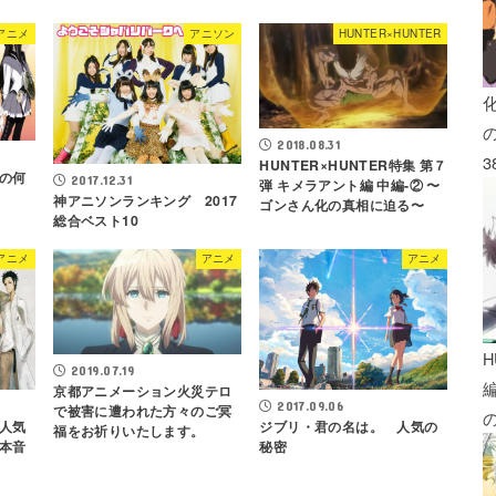
アニメ
アニソン
HUNTER×HUNTER
2018.08.31
3
HUNTER×HUNTER特集 第７
の何
2017.12.31
弾 キメラアント編 中編-② 〜
神アニソンランキング 2017
ゴンさん化の真相に迫る〜
総合ベスト10
アニメ
アニメ
アニメ
H
2019.07.19
京都アニメーション火災テロ
2017.09.06
で被害に遭われた方々のご冥
人気
ジブリ・君の名は。 人気の
福をお祈りいたします。
本音
秘密