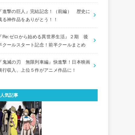
『進撃の巨人』完結記念！（前編） 歴史に
残る神作品をありがとう！！
『Re:ゼロから始める異世界生活』２期 後
半クールスタート記念！前半クールまとめ
『鬼滅の刃 無限列車編』快進撃！日本映画
興行収入、上位５作がアニメ作品に！
人気記事