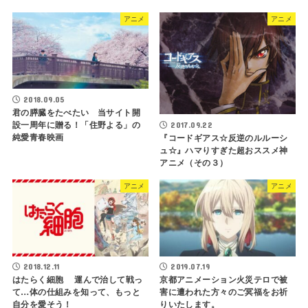
アニメ
アニメ
2018.09.05
君の膵臓をたべたい 当サイト開
設一周年に贈る！「住野よる」の
2017.09.22
純愛青春映画
『コードギアス☆反逆のルルーシ
ュ☆』ハマりすぎた超おススメ神
アニメ（その３）
アニメ
アニメ
2018.12.11
2019.07.19
はたらく細胞 運んで治して戦っ
京都アニメーション火災テロで被
て…体の仕組みを知って、もっと
害に遭われた方々のご冥福をお祈
自分を愛そう！
りいたします。