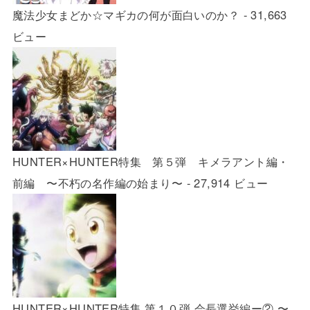
魔法少女まどか☆マギカの何が面白いのか？
- 31,663
ビュー
HUNTER×HUNTER特集 第５弾 キメラアント編・
前編 〜不朽の名作編の始まり〜
- 27,914 ビュー
HUNTER×HUNTER特集 第１０弾 会長選挙編ー② 〜