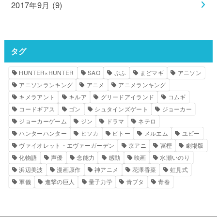
2017年9月 (9)
タグ
HUNTER×HUNTER
SAO
ぷふ
まどマギ
アニソン
アニソンランキング
アニメ
アニメランキング
キメラアント
キルア
グリードアイランド
コムギ
コードギアス
ゴン
シュタインズゲート
ジョーカー
ジョーカーゲーム
ジン
ドラマ
ネテロ
ハンターハンター
ヒソカ
ピトー
メルエム
ユピー
ヴァイオレット・エヴァーガーデン
京アニ
冨樫
劇場版
化物語
声優
念能力
感動
映画
水瀬いのり
浜辺美波
漫画原作
神アニメ
花澤香菜
虹見式
軍儀
進撃の巨人
量子力学
青ブタ
青春