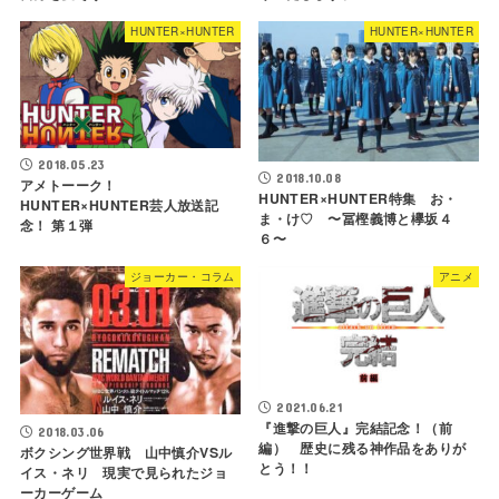
HUNTER×HUNTER
HUNTER×HUNTER
2018.05.23
2018.10.08
アメトーーク！
HUNTER×HUNTER特集 お・
HUNTER×HUNTER芸人放送記
ま・け♡ 〜冨樫義博と欅坂４
念！ 第１弾
６〜
ジョーカー・コラム
アニメ
2021.06.21
『進撃の巨人』完結記念！（前
2018.03.06
編） 歴史に残る神作品をありが
ボクシング世界戦 山中慎介VSル
とう！！
イス・ネリ 現実で見られたジョ
ーカーゲーム