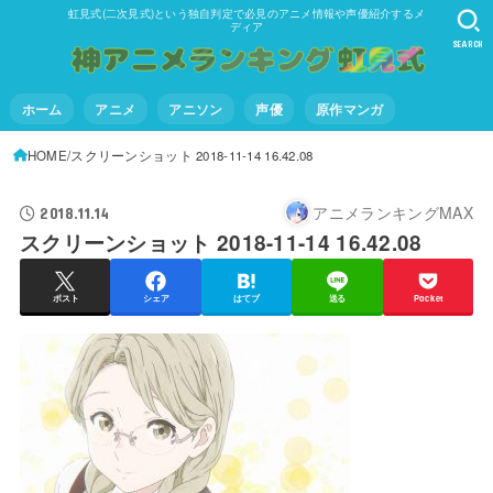
虹見式(二次見式)という独自判定で必見のアニメ情報や声優紹介するメ
ディア
SEARCH
ホーム
アニメ
アニソン
声優
原作マンガ
HOME
スクリーンショット 2018-11-14 16.42.08
アニメランキングMAX
2018.11.14
スクリーンショット 2018-11-14 16.42.08
ポスト
シェア
はてブ
送る
Pocket