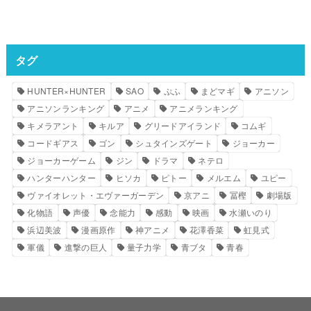
タグ
HUNTER×HUNTER
SAO
ぷふ
まどマギ
アニソン
アニソンランキング
アニメ
アニメランキング
キメラアント
キルア
グリードアイランド
コムギ
コードギアス
ゴン
シュタインズゲート
ジョーカー
ジョーカーゲーム
ジン
ドラマ
ネテロ
ハンターハンター
ヒソカ
ピトー
メルエム
ユピー
ヴァイオレット・エヴァーガーデン
京アニ
冨樫
劇場版
化物語
声優
念能力
感動
映画
水瀬いのり
浜辺美波
漫画原作
神アニメ
花澤香菜
虹見式
軍儀
進撃の巨人
量子力学
青ブタ
青春