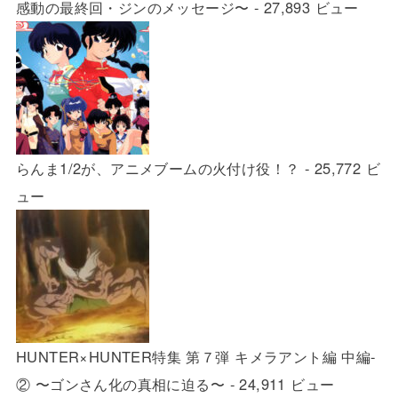
感動の最終回・ジンのメッセージ〜
- 27,893 ビュー
らんま1/2が、アニメブームの火付け役！？
- 25,772 ビ
ュー
HUNTER×HUNTER特集 第７弾 キメラアント編 中編-
② 〜ゴンさん化の真相に迫る〜
- 24,911 ビュー