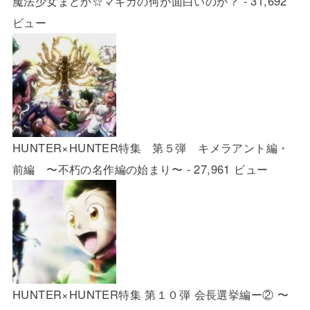
魔法少女まどか☆マギカの何が面白いのか？
- 31,692
ビュー
HUNTER×HUNTER特集 第５弾 キメラアント編・
前編 〜不朽の名作編の始まり〜
- 27,961 ビュー
HUNTER×HUNTER特集 第１０弾 会長選挙編ー② 〜