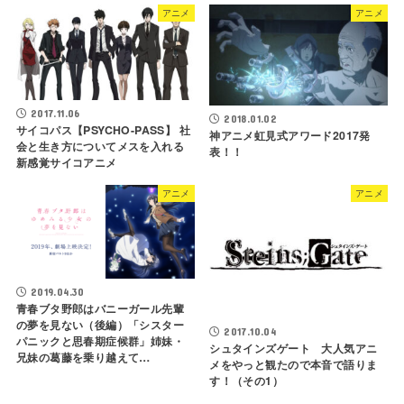
アニメ
アニメ
2017.11.06
2018.01.02
サイコパス【PSYCHO-PASS】 社
神アニメ虹見式アワード2017発
会と生き方についてメスを入れる
表！！
新感覚サイコアニメ
アニメ
アニメ
2019.04.30
青春ブタ野郎はバニーガール先輩
の夢を見ない（後編）「シスター
2017.10.04
パニックと思春期症候群」姉妹・
シュタインズゲート 大人気アニ
兄妹の葛藤を乗り越えて…
メをやっと観たので本音で語りま
す！（その1）