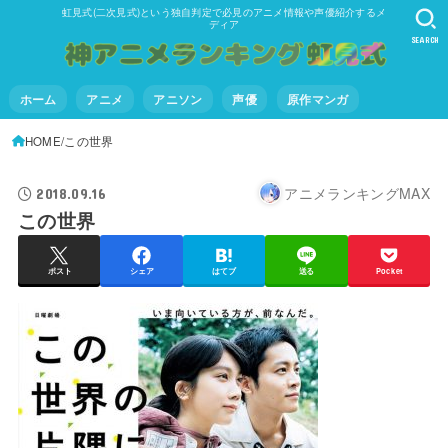
虹見式(二次見式)という独自判定で必見のアニメ情報や声優紹介するメ
ディア
SEARCH
ホーム
アニメ
アニソン
声優
原作マンガ
HOME
この世界
アニメランキングMAX
2018.09.16
この世界
ポスト
シェア
はてブ
送る
Pocket