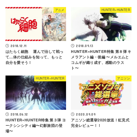
アニメ
HUNTER×HUNTER
2018.12.11
2018.09.13
はたらく細胞 運んで治して戦っ
HUNTER×HUNTER特集 第８弾 キ
て…体の仕組みを知って、もっと
メラアント編・後編 〜メルエムと
自分を愛そう！
コムギが織り成す、感動のラス
ト〜
HUNTER×HUNTER
アニソン
2018.06.12
2020.09.09
HUNTER×HUNTER特集 第３弾 ヨ
アニソン総選挙2020放送！虹見式
ークシンシティ編〜幻影旅団の登
完全レビュー！！
場〜