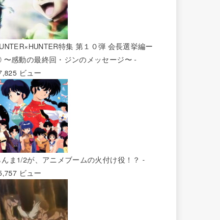
UNTER×HUNTER特集 第１０弾 会長選挙編ー
② 〜感動の最終回・ジンのメッセージ〜
-
7,825 ビュー
らんま1/2が、アニメブームの火付け役！？
-
5,757 ビュー