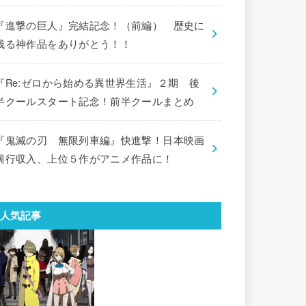
『進撃の巨人』完結記念！（前編） 歴史に
残る神作品をありがとう！！
『Re:ゼロから始める異世界生活』２期 後
半クールスタート記念！前半クールまとめ
『鬼滅の刃 無限列車編』快進撃！日本映画
興行収入、上位５作がアニメ作品に！
人気記事