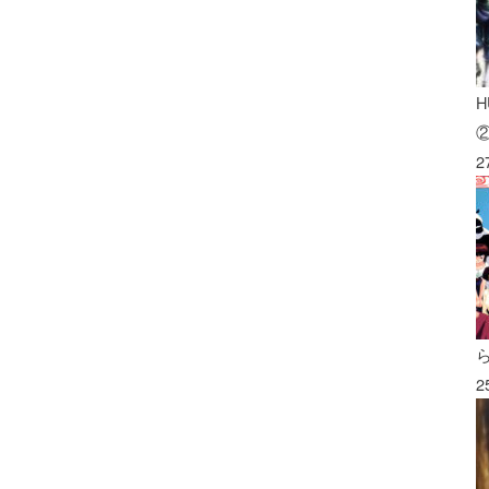
H
2
2