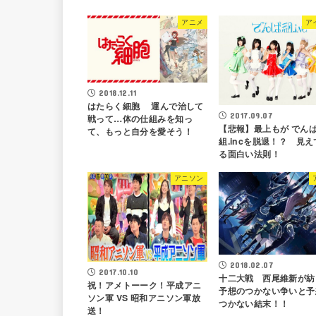
アニメ
ア
2018.12.11
はたらく細胞 運んで治して
2017.09.07
戦って…体の仕組みを知っ
【悲報】最上もが でん
て、もっと自分を愛そう！
組.incを脱退！？ 見
る面白い法則！
アニソン
2018.02.07
2017.10.10
十二大戦 西尾維新が紡
祝！アメトーーク！平成アニ
予想のつかない争いと予
ソン軍 VS 昭和アニソン軍放
つかない結末！！
送！