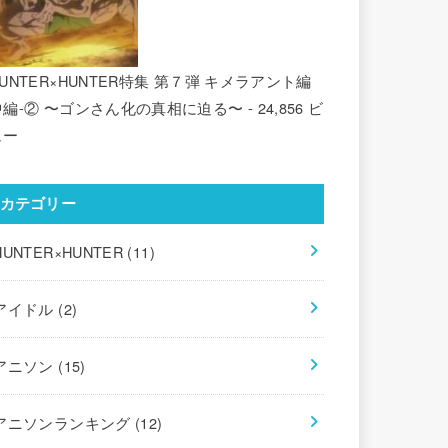
UNTER×HUNTER特集 第７弾 キメラアント編
中編-② 〜ゴンさん化の真相に迫る〜
- 24,856 ビ
ュー
カテゴリー
HUNTER×HUNTER
(11)
アイドル
(2)
アニソン
(15)
アニソンランキング
(12)