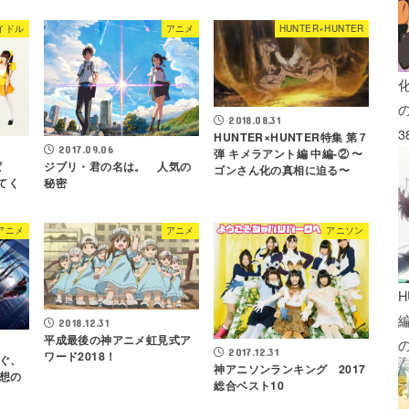
イドル
アニメ
HUNTER×HUNTER
2018.08.31
3
HUNTER×HUNTER特集 第７
2017.09.06
弾 キメラアント編 中編-② 〜
ぱ
ジブリ・君の名は。 人気の
ゴンさん化の真相に迫る〜
えてく
秘密
アニメ
アニメ
アニソン
H
2018.12.31
平成最後の神アニメ虹見式ア
2017.12.31
ワード2018！
ぐ、
神アニソンランキング 2017
想の
総合ベスト10