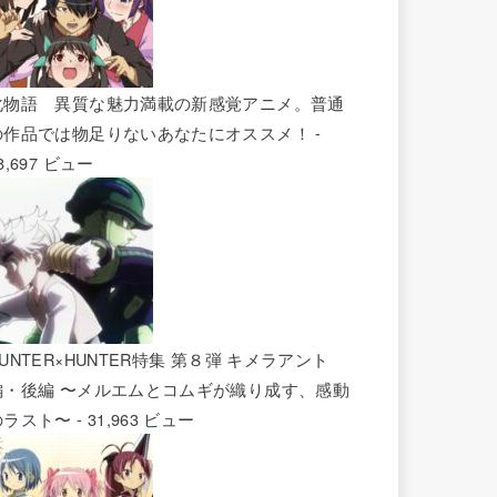
化物語 異質な魅力満載の新感覚アニメ。普通
の作品では物足りないあなたにオススメ！
-
8,697 ビュー
UNTER×HUNTER特集 第８弾 キメラアント
編・後編 〜メルエムとコムギが織り成す、感動
のラスト〜
- 31,963 ビュー