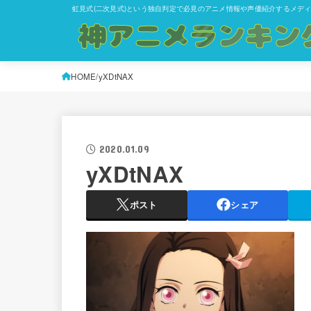
虹見式(二次見式)という独自判定で必見のアニメ情報や声優紹介するメデ
HOME
yXDtNAX
2020.01.09
yXDtNAX
ポスト
シェア