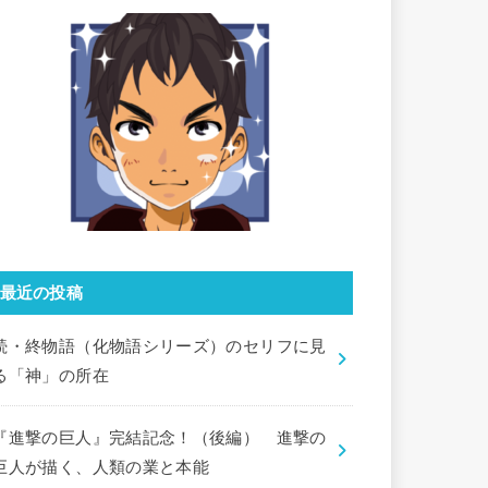
最近の投稿
続・終物語（化物語シリーズ）のセリフに見
る「神」の所在
『進撃の巨人』完結記念！（後編） 進撃の
巨人が描く、人類の業と本能