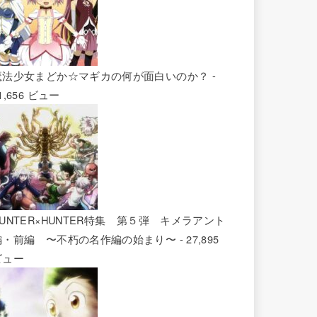
魔法少女まどか☆マギカの何が面白いのか？
-
1,656 ビュー
HUNTER×HUNTER特集 第５弾 キメラアント
編・前編 〜不朽の名作編の始まり〜
- 27,895
ビュー