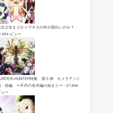
魔法少女まどか☆マギカの何が面白いのか？
-
1,654 ビュー
HUNTER×HUNTER特集 第５弾 キメラアント
編・前編 〜不朽の名作編の始まり〜
- 27,894
ビュー