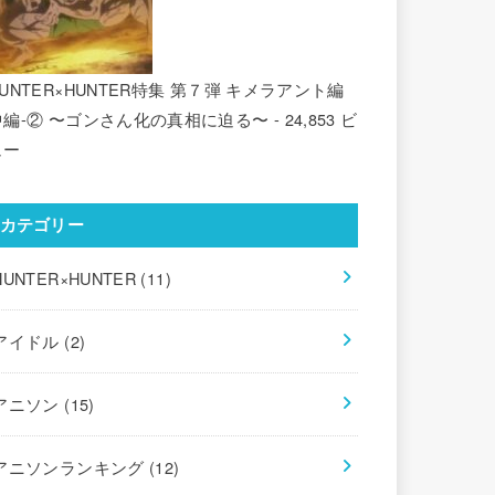
UNTER×HUNTER特集 第７弾 キメラアント編
中編-② 〜ゴンさん化の真相に迫る〜
- 24,853 ビ
ュー
カテゴリー
HUNTER×HUNTER
(11)
アイドル
(2)
アニソン
(15)
アニソンランキング
(12)