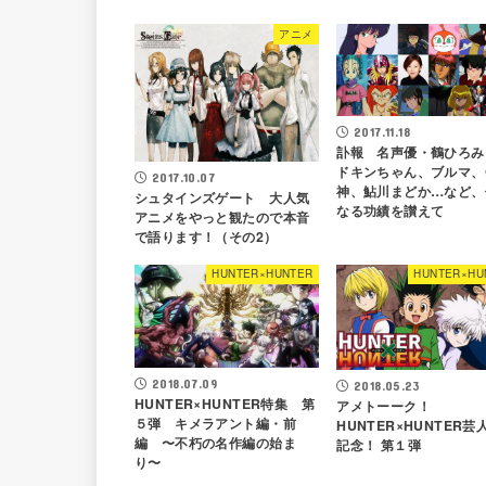
アニメ
2017.11.18
訃報 名声優・鶴ひろみ
ドキンちゃん、ブルマ、
2017.10.07
神、鮎川まどか…など、
シュタインズゲート 大人気
なる功績を讃えて
アニメをやっと観たので本音
で語ります！（その2）
HUNTER×HUNTER
HUNTER×HU
2018.07.09
2018.05.23
HUNTER×HUNTER特集 第
アメトーーク！
５弾 キメラアント編・前
HUNTER×HUNTER芸
編 〜不朽の名作編の始ま
記念！ 第１弾
り〜