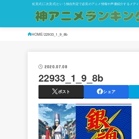
虹見式(二次見式)という独自判定で必見のアニメ情報や声優紹介するメデ
HOME
22933_1_9_8b
2020.07.08
22933_1_9_8b
ポスト
シェア