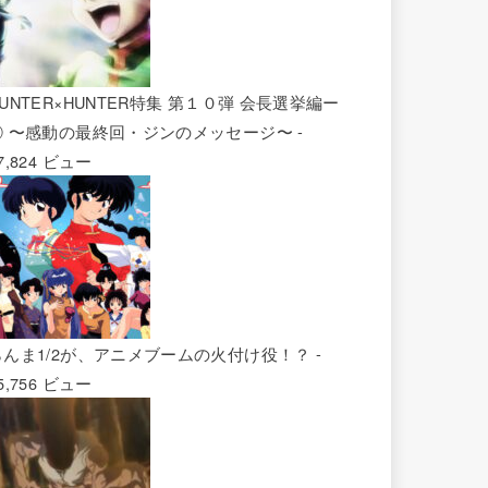
UNTER×HUNTER特集 第１０弾 会長選挙編ー
② 〜感動の最終回・ジンのメッセージ〜
-
7,824 ビュー
らんま1/2が、アニメブームの火付け役！？
-
5,756 ビュー