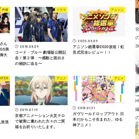
声優
ドラマ
アニソン
2020.09.09
さん
3
アニソン総選挙2020放送！虹
2018.08.09
GS美
コード・ブルー 劇場版公開記
見式完全レビュー！！
偉大
念！第２弾 〜感動と面白さ
の秘訣に迫る〜
NTER
アニメ
アニメ
H
2018.01.31
2019.07.19
ガヴリールドロップアウト 日
京都アニメーション火災テロ
本だからこそ生まれた、ゆる
で被害に遭われた方々のご冥
人放送
神アニメ！
福をお祈りいたします。