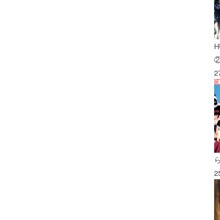
H
2
2