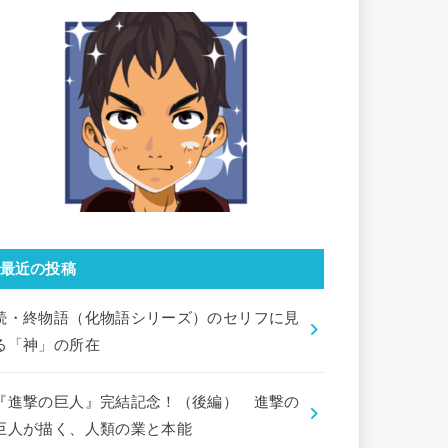
最近の投稿
続・終物語（化物語シリーズ）のセリフに見
る「神」の所在
『進撃の巨人』完結記念！（後編） 進撃の
巨人が描く、人類の業と本能