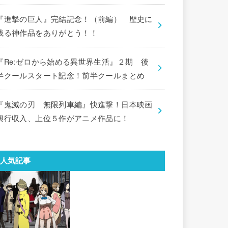
『進撃の巨人』完結記念！（前編） 歴史に
残る神作品をありがとう！！
『Re:ゼロから始める異世界生活』２期 後
半クールスタート記念！前半クールまとめ
『鬼滅の刃 無限列車編』快進撃！日本映画
興行収入、上位５作がアニメ作品に！
人気記事