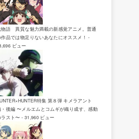
化物語 異質な魅力満載の新感覚アニメ。普通
の作品では物足りないあなたにオススメ！
-
8,696 ビュー
UNTER×HUNTER特集 第８弾 キメラアント
編・後編 〜メルエムとコムギが織り成す、感動
のラスト〜
- 31,960 ビュー