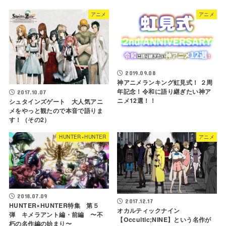
アニメ
アニメ
2019.09.08
神アニメランキング虹見式！ ２周
年記念！令和に語り継ぎたい神ア
2017.10.07
ニメ12選！！
シュタインズゲート 大人気アニ
メをやっと観たので本音で語りま
す！（その2）
HUNTER×HUNTER
アニメ
2018.07.09
2017.12.17
HUNTER×HUNTER特集 第５
オカルティックナイン
弾 キメラアント編・前編 〜不
【Occultic;NINE】という名作が
朽の名作編の始まり〜