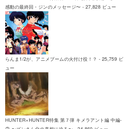
感動の最終回・ジンのメッセージ〜
- 27,828 ビュー
らんま1/2が、アニメブームの火付け役！？
- 25,759 ビ
ュー
HUNTER×HUNTER特集 第７弾 キメラアント編 中編-
② 〜ゴンさん化の真相に迫る〜
- 24,860 ビュー