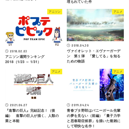
埋もれていた件
アニソン
アニメ
2018.04.30
ヴァイオレット・エヴァーガーデ
2018.02.03
ン 第１弾 「愛してる」を知る
アニソン週間ランキング
ための物語
2018（1/23 ～ 1/31）
アニメ
アニメ
2021.06.27
2019.04.24
『進撃の巨人』完結記念！（後
青春ブタ野郎はバニーガール先輩
編） 進撃の巨人が描く、人類の
の夢を見ない（前編）「量子力学
業と本能
と思春期症候群」を描いた複雑に
して明快な名作！