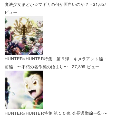
魔法少女まどか☆マギカの何が面白いのか？
- 31,657
ビュー
HUNTER×HUNTER特集 第５弾 キメラアント編・
前編 〜不朽の名作編の始まり〜
- 27,899 ビュー
HUNTER×HUNTER特集 第１０弾 会長選挙編ー② 〜