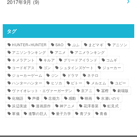
2017年9月 (9)
タグ
HUNTER×HUNTER
SAO
ぷふ
まどマギ
アニソン
アニソンランキング
アニメ
アニメランキング
キメラアント
キルア
グリードアイランド
コムギ
コードギアス
ゴン
シュタインズゲート
ジョーカー
ジョーカーゲーム
ジン
ドラマ
ネテロ
ハンターハンター
ヒソカ
ピトー
メルエム
ユピー
ヴァイオレット・エヴァーガーデン
京アニ
冨樫
劇場版
化物語
声優
念能力
感動
映画
水瀬いのり
浜辺美波
漫画原作
神アニメ
花澤香菜
虹見式
軍儀
進撃の巨人
量子力学
青ブタ
青春