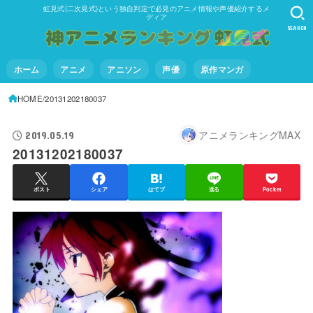
虹見式(二次見式)という独自判定で必見のアニメ情報や声優紹介するメ
ディア
SEARCH
ホーム
アニメ
アニソン
声優
原作マンガ
HOME
20131202180037
アニメランキングMAX
2019.05.19
20131202180037
ポスト
シェア
はてブ
送る
Pocket