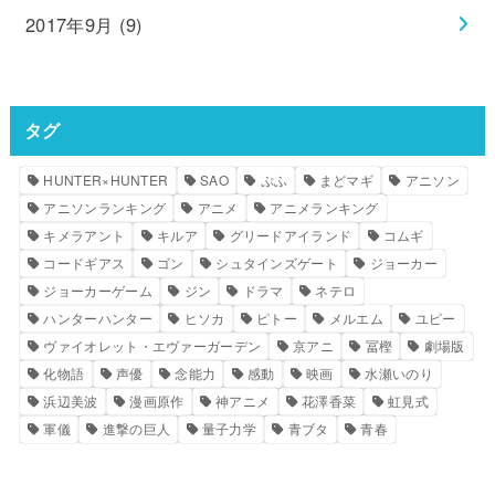
2017年9月 (9)
タグ
HUNTER×HUNTER
SAO
ぷふ
まどマギ
アニソン
アニソンランキング
アニメ
アニメランキング
キメラアント
キルア
グリードアイランド
コムギ
コードギアス
ゴン
シュタインズゲート
ジョーカー
ジョーカーゲーム
ジン
ドラマ
ネテロ
ハンターハンター
ヒソカ
ピトー
メルエム
ユピー
ヴァイオレット・エヴァーガーデン
京アニ
冨樫
劇場版
化物語
声優
念能力
感動
映画
水瀬いのり
浜辺美波
漫画原作
神アニメ
花澤香菜
虹見式
軍儀
進撃の巨人
量子力学
青ブタ
青春