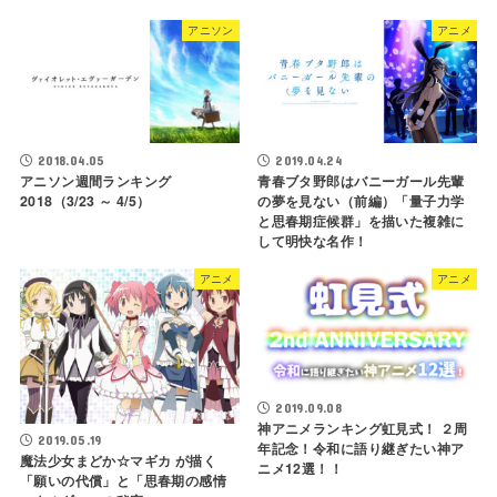
アニソン
アニメ
2018.04.05
2019.04.24
アニソン週間ランキング
青春ブタ野郎はバニーガール先輩
2018（3/23 ～ 4/5）
の夢を見ない（前編）「量子力学
と思春期症候群」を描いた複雑に
して明快な名作！
アニメ
アニメ
2019.09.08
神アニメランキング虹見式！ ２周
2019.05.19
年記念！令和に語り継ぎたい神ア
魔法少女まどか☆マギカ が描く
ニメ12選！！
「願いの代償」と「思春期の感情