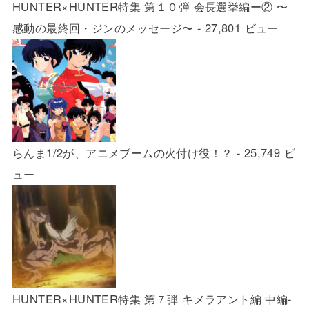
HUNTER×HUNTER特集 第１０弾 会長選挙編ー② 〜
感動の最終回・ジンのメッセージ〜
- 27,801 ビュー
らんま1/2が、アニメブームの火付け役！？
- 25,749 ビ
ュー
HUNTER×HUNTER特集 第７弾 キメラアント編 中編-