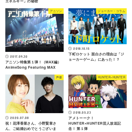
エネルギー」の秘密
アニソン
ジョーカー・コラム
2018.10.15
下町ロケット 面白さの理由は「ジ
2017.09.30
ョーカーゲーム」にあった！？
アニソン特集第１弾！（MAX編）
AnimeSong Featuring MAX
声優
HUNTER×HUNTER
2018.05.23
アメトーーク！
2020.07.08
祝！花澤香菜さん、小野賢章さ
HUNTER×HUNTER芸人放送記
ん、ご結婚おめでとうございま
念！ 第１弾