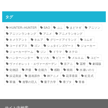
タグ
HUNTER×HUNTER
SAO
ぷふ
まどマギ
アニソン
アニソンランキング
アニメ
アニメランキング
キメラアント
キルア
グリードアイランド
コムギ
コードギアス
ゴン
シュタインズゲート
ジョーカー
ジョーカーゲーム
ジン
ドラマ
ネテロ
ハンターハンター
ヒソカ
ピトー
メルエム
ユピー
ヴァイオレット・エヴァーガーデン
京アニ
冨樫
劇場版
化物語
声優
念能力
感動
映画
水瀬いのり
浜辺美波
漫画原作
神アニメ
花澤香菜
虹見式
軍儀
進撃の巨人
量子力学
青ブタ
青春
サイト内検索