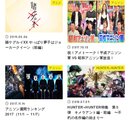
アニメ
アニソン
2019.05.06
賭ケグルイXX やっぱり夢子はジョ
ーカークイーン（前編）
2017.10.10
祝！アメトーーク！平成アニソン
軍 VS 昭和アニソン軍放送！
アニソン
HUNTER×HUNTER
2018.07.09
2017.11.14
HUNTER×HUNTER特集 第５
アニソン週間ランキング
弾 キメラアント編・前編 〜不
2017（11/1 ～ 11/7）
朽の名作編の始まり〜