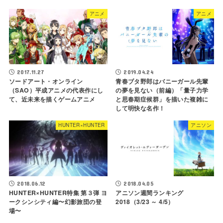
アニメ
アニメ
2017.11.27
2019.04.24
ソードアート・オンライン
青春ブタ野郎はバニーガール先輩
（SAO）平成アニメの代表作にし
の夢を見ない（前編）「量子力学
て、近未来を描くゲームアニメ
と思春期症候群」を描いた複雑に
して明快な名作！
HUNTER×HUNTER
アニソン
2018.06.12
2018.04.05
HUNTER×HUNTER特集 第３弾 ヨ
アニソン週間ランキング
ークシンシティ編〜幻影旅団の登
2018（3/23 ～ 4/5）
場〜