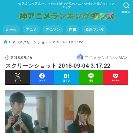
虹見式(二次見式)という独自判定で必見のアニメ情報や声優紹介するメ
ディア
SEARCH
ホーム
アニメ
アニソン
声優
原作マンガ
HOME
スクリーンショット 2018-09-04 3.17.22
アニメランキングMAX
2018.09.04
スクリーンショット 2018-09-04 3.17.22
ポスト
シェア
はてブ
送る
Pocket