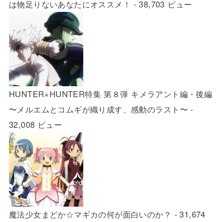
は物足りないあなたにオススメ！
- 38,703 ビュー
HUNTER×HUNTER特集 第８弾 キメラアント編・後編
〜メルエムとコムギが織り成す、感動のラスト〜
-
32,008 ビュー
魔法少女まどか☆マギカの何が面白いのか？
- 31,674