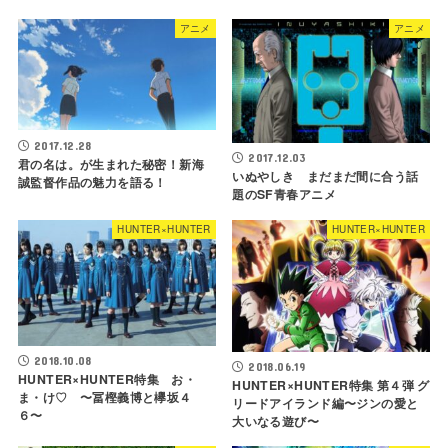
アニメ
アニメ
2017.12.28
2017.12.03
君の名は。が生まれた秘密！新海
いぬやしき まだまだ間に合う話
誠監督作品の魅力を語る！
題のSF青春アニメ
HUNTER×HUNTER
HUNTER×HUNTER
2018.10.08
2018.06.19
HUNTER×HUNTER特集 お・
HUNTER×HUNTER特集 第４弾 グ
ま・け♡ 〜冨樫義博と欅坂４
リードアイランド編〜ジンの愛と
６〜
大いなる遊び〜