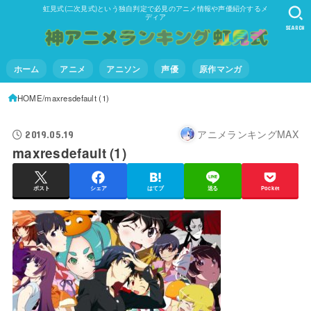
虹見式(二次見式)という独自判定で必見のアニメ情報や声優紹介するメ
ディア
SEARCH
ホーム
アニメ
アニソン
声優
原作マンガ
HOME
maxresdefault (1)
アニメランキングMAX
2019.05.19
maxresdefault (1)
ポスト
シェア
はてブ
送る
Pocket