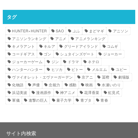
タグ
HUNTER×HUNTER
SAO
ぷふ
まどマギ
アニソン
アニソンランキング
アニメ
アニメランキング
キメラアント
キルア
グリードアイランド
コムギ
コードギアス
ゴン
シュタインズゲート
ジョーカー
ジョーカーゲーム
ジン
ドラマ
ネテロ
ハンターハンター
ヒソカ
ピトー
メルエム
ユピー
ヴァイオレット・エヴァーガーデン
京アニ
冨樫
劇場版
化物語
声優
念能力
感動
映画
水瀬いのり
浜辺美波
漫画原作
神アニメ
花澤香菜
虹見式
軍儀
進撃の巨人
量子力学
青ブタ
青春
サイト内検索