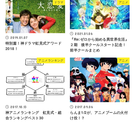
ドラマ
アニメ
2021.01.06
2019.01.07
『Re:ゼロから始める異世界生活』
特別篇！神ドラマ虹見式アワード
２期 後半クールスタート記念！
2018！
前半クールまとめ
アニメランキング
アニメ
2017.10.13
2017.09.06
神アニメランキング 虹見式・総
らんま1/2が、アニメブームの火付
合ランキングベスト30
け役！？