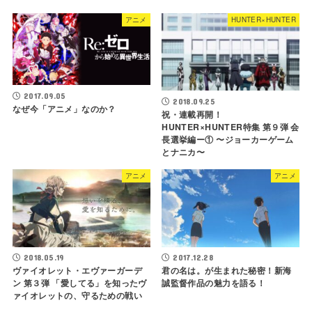
アニメ
HUNTER×HUNTER
2017.09.05
2018.09.25
なぜ今「アニメ」なのか？
祝・連載再開！
HUNTER×HUNTER特集 第９弾 会
長選挙編ー① 〜ジョーカーゲーム
とナニカ〜
アニメ
アニメ
2018.05.19
2017.12.28
ヴァイオレット・エヴァーガーデ
君の名は。が生まれた秘密！新海
ン 第３弾 「愛してる」を知ったヴ
誠監督作品の魅力を語る！
ァイオレットの、守るための戦い