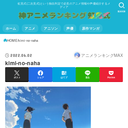
虹見式(二次見式)という独自判定で必見のアニメ情報や声優紹介するメ
ディア
SEARCH
ホーム
アニメ
アニソン
声優
原作マンガ
HOME
kimi-no-naha
アニメランキングMAX
2022.06.02
kimi-no-naha
ポスト
シェア
はてブ
送る
Pocket