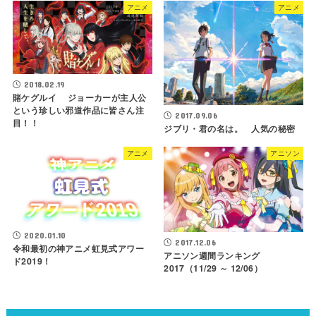
アニメ
アニメ
2018.02.19
賭ケグルイ ジョーカーが主人公
という珍しい邪道作品に皆さん注
2017.09.06
目！！
ジブリ・君の名は。 人気の秘密
アニメ
アニソン
2020.01.10
2017.12.06
令和最初の神アニメ虹見式アワー
アニソン週間ランキング
ド2019！
2017（11/29 ～ 12/06）