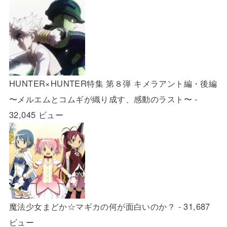
HUNTER×HUNTER特集 第８弾 キメラアント編・後編
〜メルエムとコムギが織り成す、感動のラスト〜
-
32,045 ビュー
魔法少女まどか☆マギカの何が面白いのか？
- 31,687
ビュー