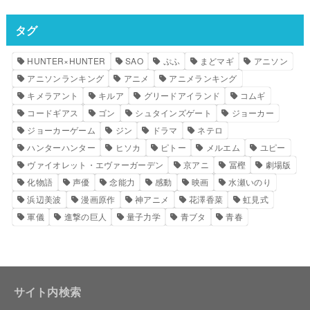
タグ
HUNTER×HUNTER
SAO
ぷふ
まどマギ
アニソン
アニソンランキング
アニメ
アニメランキング
キメラアント
キルア
グリードアイランド
コムギ
コードギアス
ゴン
シュタインズゲート
ジョーカー
ジョーカーゲーム
ジン
ドラマ
ネテロ
ハンターハンター
ヒソカ
ピトー
メルエム
ユピー
ヴァイオレット・エヴァーガーデン
京アニ
冨樫
劇場版
化物語
声優
念能力
感動
映画
水瀬いのり
浜辺美波
漫画原作
神アニメ
花澤香菜
虹見式
軍儀
進撃の巨人
量子力学
青ブタ
青春
サイト内検索