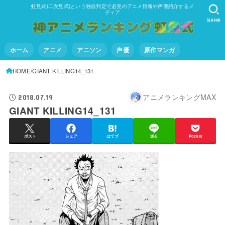
虹見式(二次見式)という独自判定で必見のアニメ情報や声優紹介するメ
ディア
SEARCH
ホーム
アニメ
アニソン
声優
原作マンガ
HOME
GIANT KILLING14_131
アニメランキングMAX
2018.07.19
GIANT KILLING14_131
ポスト
シェア
はてブ
送る
Pocket