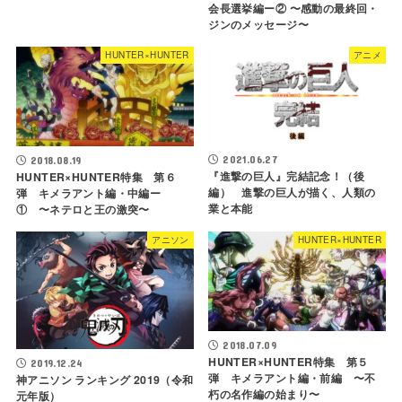
会長選挙編ー② 〜感動の最終回・
ジンのメッセージ〜
HUNTER×HUNTER
アニメ
2021.06.27
2018.08.19
『進撃の巨人』完結記念！（後
HUNTER×HUNTER特集 第６
編） 進撃の巨人が描く、人類の
弾 キメラアント編・中編ー
業と本能
① 〜ネテロと王の激突〜
アニソン
HUNTER×HUNTER
2018.07.09
HUNTER×HUNTER特集 第５
2019.12.24
弾 キメラアント編・前編 〜不
神アニソン ランキング 2019（令和
朽の名作編の始まり〜
元年版）