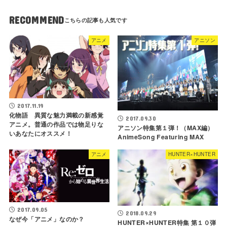
RECOMMEND
アニメ
アニソン
2017.11.19
化物語 異質な魅力満載の新感覚
2017.09.30
アニメ。普通の作品では物足りな
アニソン特集第１弾！（MAX編）
いあなたにオススメ！
AnimeSong Featuring MAX
アニメ
HUNTER×HUNTER
2017.09.05
2018.09.29
なぜ今「アニメ」なのか？
HUNTER×HUNTER特集 第１０弾