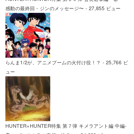
感動の最終回・ジンのメッセージ〜
- 27,855 ビュー
らんま1/2が、アニメブームの火付け役！？
- 25,766 ビ
ュー
HUNTER×HUNTER特集 第７弾 キメラアント編 中編-