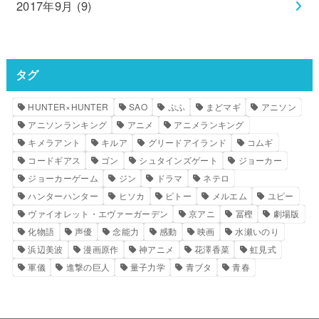
2017年9月 (9)
タグ
HUNTER×HUNTER
SAO
ぷふ
まどマギ
アニソン
アニソンランキング
アニメ
アニメランキング
キメラアント
キルア
グリードアイランド
コムギ
コードギアス
ゴン
シュタインズゲート
ジョーカー
ジョーカーゲーム
ジン
ドラマ
ネテロ
ハンターハンター
ヒソカ
ピトー
メルエム
ユピー
ヴァイオレット・エヴァーガーデン
京アニ
冨樫
劇場版
化物語
声優
念能力
感動
映画
水瀬いのり
浜辺美波
漫画原作
神アニメ
花澤香菜
虹見式
軍儀
進撃の巨人
量子力学
青ブタ
青春