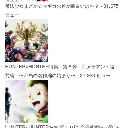
魔法少女まどか☆マギカの何が面白いのか？
- 31,675
ビュー
HUNTER×HUNTER特集 第５弾 キメラアント編・
前編 〜不朽の名作編の始まり〜
- 27,928 ビュー
HUNTER×HUNTER特集 第１０弾 会長選挙編ー② 〜