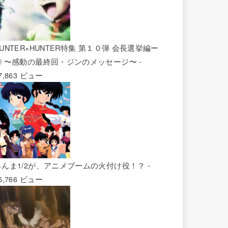
UNTER×HUNTER特集 第１０弾 会長選挙編ー
② 〜感動の最終回・ジンのメッセージ〜
-
7,863 ビュー
らんま1/2が、アニメブームの火付け役！？
-
5,766 ビュー