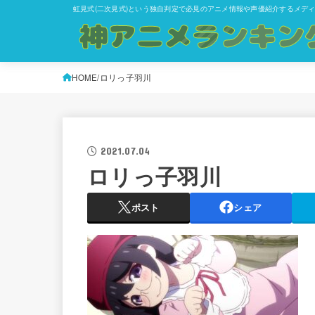
虹見式(二次見式)という独自判定で必見のアニメ情報や声優紹介するメデ
HOME
ロリっ子羽川
2021.07.04
ロリっ子羽川
ポスト
シェア