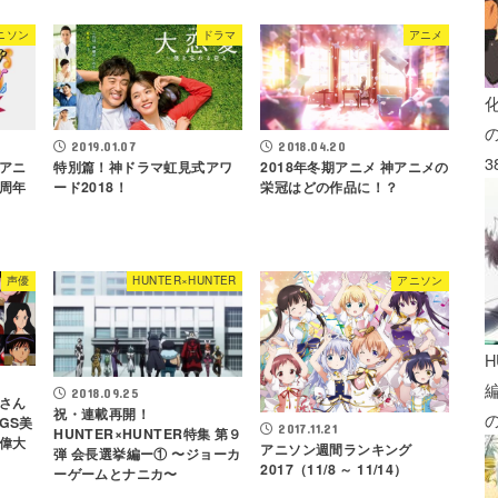
ニソン
ドラマ
アニメ
2019.01.07
2018.04.20
3
アニ
特別篇！神ドラマ虹見式アワ
2018年冬期アニメ 神アニメの
周年
ード2018！
栄冠はどの作品に！？
声優
HUNTER×HUNTER
アニソン
H
2018.09.25
さん
祝・連載再開！
GS美
2017.11.21
HUNTER×HUNTER特集 第９
偉大
アニソン週間ランキング
弾 会長選挙編ー① 〜ジョーカ
2017（11/8 ～ 11/14）
ーゲームとナニカ〜