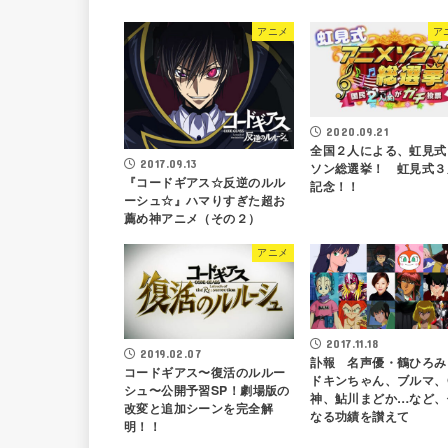
アニメ
ア
2020.09.21
全国２人による、虹見式
2017.09.13
ソン総選挙！ 虹見式３
『コードギアス☆反逆のルル
記念！！
ーシュ☆』ハマりすぎた超お
薦め神アニメ（その２）
アニメ
2017.11.18
2019.02.07
訃報 名声優・鶴ひろみ
コードギアス〜復活のルルー
ドキンちゃん、ブルマ、
シュ〜公開予習SP！劇場版の
神、鮎川まどか…など、
改変と追加シーンを完全解
なる功績を讃えて
明！！