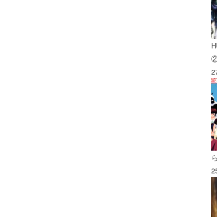
H
2
2