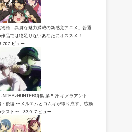
化物語 異質な魅力満載の新感覚アニメ。普通
の作品では物足りないあなたにオススメ！
-
8,707 ビュー
UNTER×HUNTER特集 第８弾 キメラアント
編・後編 〜メルエムとコムギが織り成す、感動
のラスト〜
- 32,017 ビュー