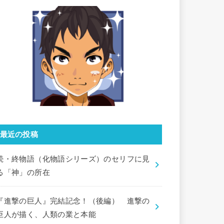
最近の投稿
続・終物語（化物語シリーズ）のセリフに見
る「神」の所在
『進撃の巨人』完結記念！（後編） 進撃の
巨人が描く、人類の業と本能