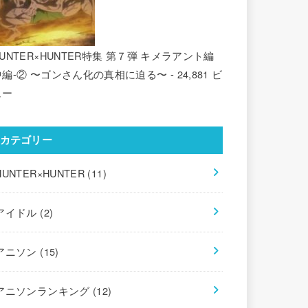
UNTER×HUNTER特集 第７弾 キメラアント編
中編-② 〜ゴンさん化の真相に迫る〜
- 24,881 ビ
ュー
カテゴリー
HUNTER×HUNTER
(11)
アイドル
(2)
アニソン
(15)
アニソンランキング
(12)