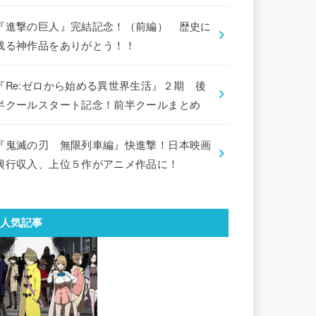
『進撃の巨人』完結記念！（前編） 歴史に
残る神作品をありがとう！！
『Re:ゼロから始める異世界生活』２期 後
半クールスタート記念！前半クールまとめ
『鬼滅の刃 無限列車編』快進撃！日本映画
興行収入、上位５作がアニメ作品に！
人気記事