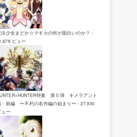
魔法少女まどか☆マギカの何が面白いのか？
-
1,678 ビュー
HUNTER×HUNTER特集 第５弾 キメラアント
編・前編 〜不朽の名作編の始まり〜
- 27,930
ビュー