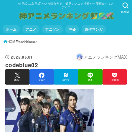
虹見式(二次見式)という独自判定で必見のアニメ情報や声優紹介するメ
ディア
SEARCH
ホーム
アニメ
アニソン
声優
原作マンガ
HOME
codeblue02
アニメランキングMAX
2022.06.01
codeblue02
ポスト
シェア
はてブ
送る
Pocket