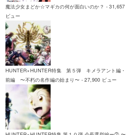
魔法少女まどか☆マギカの何が面白いのか？
- 31,657
ビュー
HUNTER×HUNTER特集 第５弾 キメラアント編・
前編 〜不朽の名作編の始まり〜
- 27,900 ビュー
HUNTER×HUNTER特集 第１０弾 会長選挙編ー② 〜