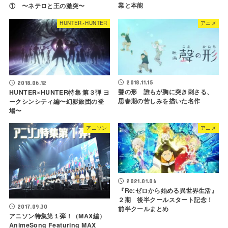
業と本能
① 〜ネテロと王の激突〜
HUNTER×HUNTER
アニメ
2018.11.15
2018.06.12
聲の形 誰もが胸に突き刺さる、
HUNTER×HUNTER特集 第３弾 ヨ
思春期の苦しみを描いた名作
ークシンシティ編〜幻影旅団の登
場〜
アニソン
アニメ
2021.01.06
『Re:ゼロから始める異世界生活』
２期 後半クールスタート記念！
2017.09.30
前半クールまとめ
アニソン特集第１弾！（MAX編）
AnimeSong Featuring MAX