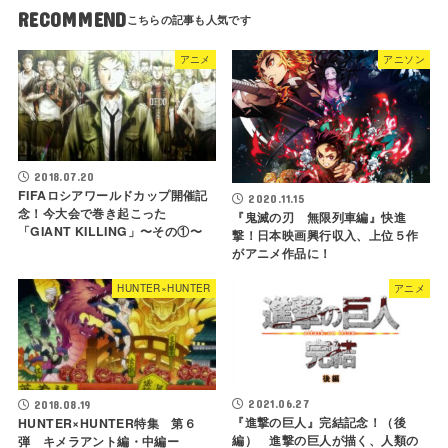
RECOMMEND
アニメ
アニソン
2018.07.20
FIFAロシアワールドカップ開催記
2020.11.15
念！今大会で巻き起こった
『鬼滅の刃 無限列車編』快進
「GIANT KILLING」〜その①〜
撃！日本映画興行収入、上位５作
がアニメ作品に！
HUNTER×HUNTER
アニメ
2021.06.27
2018.08.19
『進撃の巨人』完結記念！（後
HUNTER×HUNTER特集 第６
編） 進撃の巨人が描く、人類の
弾 キメラアント編・中編ー