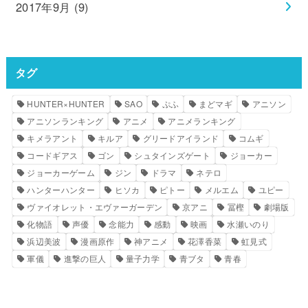
2017年9月 (9)
タグ
HUNTER×HUNTER
SAO
ぷふ
まどマギ
アニソン
アニソンランキング
アニメ
アニメランキング
キメラアント
キルア
グリードアイランド
コムギ
コードギアス
ゴン
シュタインズゲート
ジョーカー
ジョーカーゲーム
ジン
ドラマ
ネテロ
ハンターハンター
ヒソカ
ピトー
メルエム
ユピー
ヴァイオレット・エヴァーガーデン
京アニ
冨樫
劇場版
化物語
声優
念能力
感動
映画
水瀬いのり
浜辺美波
漫画原作
神アニメ
花澤香菜
虹見式
軍儀
進撃の巨人
量子力学
青ブタ
青春