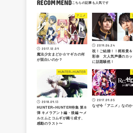
RECOMMEND
アニメ
2019.06.24
2017.12.09
祝！ご結婚！！梶裕貴＆
魔法少女まどか☆マギカの何
彩奈 大人気声優のカッ
が面白いのか？
に話題騒然！
HUNTER×HUNTER
2017.09.05
2018.09.13
なぜ今「アニメ」なのか
HUNTER×HUNTER特集 第８
弾 キメラアント編・後編 〜メ
ルエムとコムギが織り成す、
感動のラスト〜