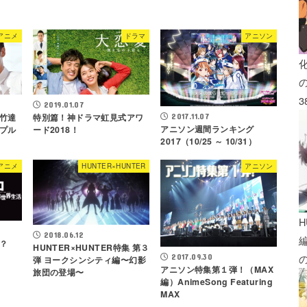
アニメ
ドラマ
アニソン
3
2019.01.07
竹達
特別篇！神ドラマ虹見式アワ
2017.11.07
アニソン週間ランキング
プル
ード2018！
2017（10/25 ～ 10/31）
アニメ
HUNTER×HUNTER
アニソン
H
2018.06.12
？
HUNTER×HUNTER特集 第３
2017.09.30
弾 ヨークシンシティ編〜幻影
アニソン特集第１弾！（MAX
旅団の登場〜
編）AnimeSong Featuring
MAX