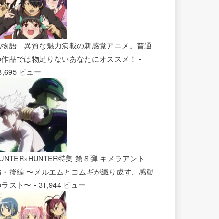
化物語 異質な魅力満載の新感覚アニメ。普通
の作品では物足りないあなたにオススメ！
-
8,695 ビュー
UNTER×HUNTER特集 第８弾 キメラアント
編・後編 〜メルエムとコムギが織り成す、感動
のラスト〜
- 31,944 ビュー