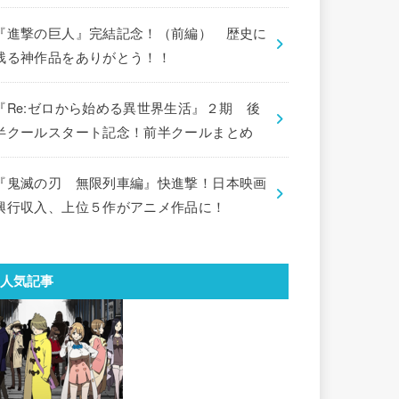
『進撃の巨人』完結記念！（前編） 歴史に
残る神作品をありがとう！！
『Re:ゼロから始める異世界生活』２期 後
半クールスタート記念！前半クールまとめ
『鬼滅の刃 無限列車編』快進撃！日本映画
興行収入、上位５作がアニメ作品に！
人気記事