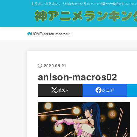
虹見式(二次見式)という独自判定で必見のアニメ情報や声優紹介するメデ
HOME
anison-macros02
2020.09.21
anison-macros02
ポスト
シェア