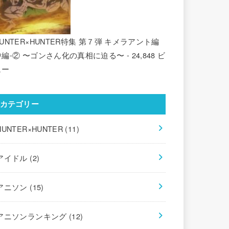
UNTER×HUNTER特集 第７弾 キメラアント編
中編-② 〜ゴンさん化の真相に迫る〜
- 24,848 ビ
ュー
カテゴリー
HUNTER×HUNTER
(11)
アイドル
(2)
アニソン
(15)
アニソンランキング
(12)