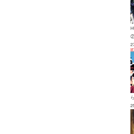
H
2
2