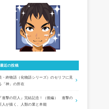
最近の投稿
続・終物語（化物語シリーズ）のセリフに見
る「神」の所在
『進撃の巨人』完結記念！（後編） 進撃の
巨人が描く、人類の業と本能