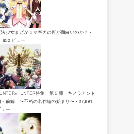
魔法少女まどか☆マギカの何が面白いのか？
-
1,650 ビュー
HUNTER×HUNTER特集 第５弾 キメラアント
編・前編 〜不朽の名作編の始まり〜
- 27,891
ビュー