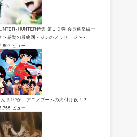
UNTER×HUNTER特集 第１０弾 会長選挙編ー
② 〜感動の最終回・ジンのメッセージ〜
-
7,807 ビュー
らんま1/2が、アニメブームの火付け役！？
-
5,755 ビュー