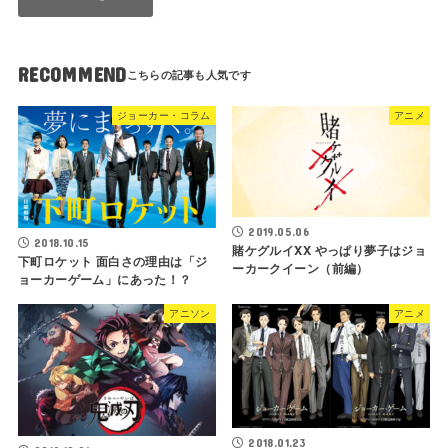
RECOMMEND
ジョーカー・コラム
アニメ
2019.05.06
2018.10.15
賭ケグルイXX やっぱり夢子はジョ
下町ロケット 面白さの理由は「ジ
ーカークイーン（前編）
ョーカーゲーム」にあった！？
アニソン
アニメ
2018.01.23