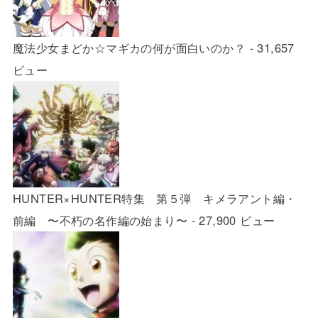
魔法少女まどか☆マギカの何が面白いのか？
- 31,657
ビュー
HUNTER×HUNTER特集 第５弾 キメラアント編・
前編 〜不朽の名作編の始まり〜
- 27,900 ビュー