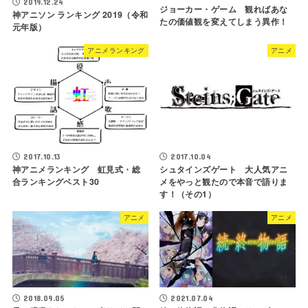
2019.12.24
ジョーカー・ゲーム 観ればあな
神アニソン ランキング 2019（令和
たの価値観を変えてしまう異作！
元年版）
アニメランキング
アニメ
2017.10.13
2017.10.04
神アニメランキング 虹見式・総
シュタインズゲート 大人気アニ
合ランキングベスト30
メをやっと観たので本音で語りま
す！（その1）
アニメ
アニメ
2018.09.05
2021.07.04