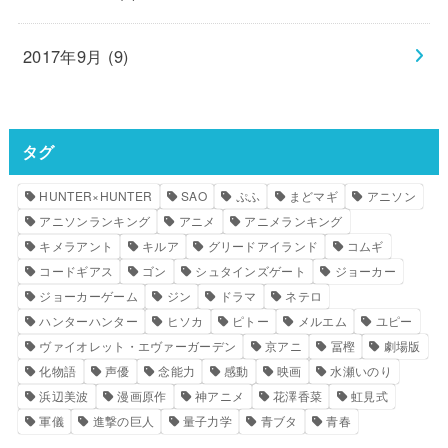
2017年9月 (9)
タグ
HUNTER×HUNTER
SAO
ぷふ
まどマギ
アニソン
アニソンランキング
アニメ
アニメランキング
キメラアント
キルア
グリードアイランド
コムギ
コードギアス
ゴン
シュタインズゲート
ジョーカー
ジョーカーゲーム
ジン
ドラマ
ネテロ
ハンターハンター
ヒソカ
ピトー
メルエム
ユピー
ヴァイオレット・エヴァーガーデン
京アニ
冨樫
劇場版
化物語
声優
念能力
感動
映画
水瀬いのり
浜辺美波
漫画原作
神アニメ
花澤香菜
虹見式
軍儀
進撃の巨人
量子力学
青ブタ
青春