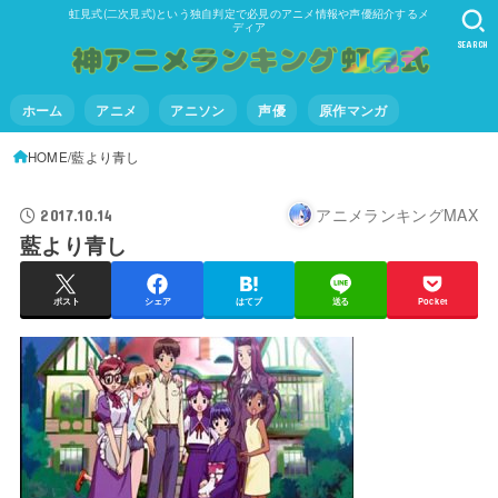
虹見式(二次見式)という独自判定で必見のアニメ情報や声優紹介するメ
ディア
SEARCH
ホーム
アニメ
アニソン
声優
原作マンガ
HOME
藍より青し
アニメランキングMAX
2017.10.14
藍より青し
ポスト
シェア
はてブ
送る
Pocket