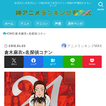
虹見式(二次見式)という独自判定で必見のアニメ情報や声優紹介するメ
ディア
SEARCH
ホーム
アニメ
アニソン
声優
原作マンガ
HOME
倉木麻衣×名探偵コナン
アニメランキングMAX
2018.04.05
倉木麻衣×名探偵コナン
ポスト
シェア
はてブ
送る
Pocket