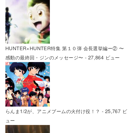
HUNTER×HUNTER特集 第１０弾 会長選挙編ー② 〜
感動の最終回・ジンのメッセージ〜
- 27,864 ビュー
らんま1/2が、アニメブームの火付け役！？
- 25,767 ビ
ュー