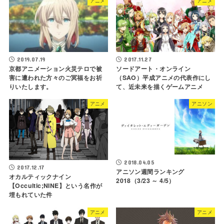
アニメ
アニメ
2019.07.19
2017.11.27
京都アニメーション火災テロで被
ソードアート・オンライン
害に遭われた方々のご冥福をお祈
（SAO）平成アニメの代表作にし
りいたします。
て、近未来を描くゲームアニメ
アニメ
アニソン
2018.04.05
2017.12.17
アニソン週間ランキング
オカルティックナイン
2018（3/23 ～ 4/5）
【Occultic;NINE】という名作が
埋もれていた件
アニメ
アニメ