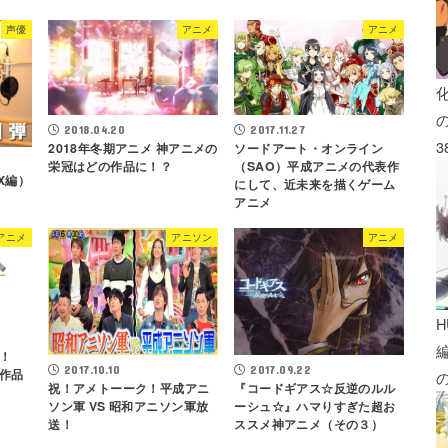
声優
アニメ
アニメ
2018.04.20
2017.11.27
3
2018年冬期アニメ 神アニメの
ソードアート・オンライン
栄冠はどの作品に！？
（SAO）平成アニメの代表作
X編）
にして、近未来を描くゲーム
アニメ
アニメ
アニソン
アニメ
H
！
2017.10.10
2017.09.22
作品
祝！アメトーーク！平成アニ
『コードギアス☆反逆のルル
ソン軍 VS 昭和アニソン軍放
ーシュ☆』ハマりすぎた超お
送！
ススメ神アニメ（その３）