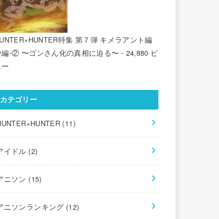
UNTER×HUNTER特集 第７弾 キメラアント編
中編-② 〜ゴンさん化の真相に迫る〜
- 24,880 ビ
ュー
カテゴリー
HUNTER×HUNTER
(11)
アイドル
(2)
アニソン
(15)
アニソンランキング
(12)