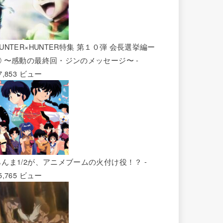
UNTER×HUNTER特集 第１０弾 会長選挙編ー
② 〜感動の最終回・ジンのメッセージ〜
-
7,853 ビュー
らんま1/2が、アニメブームの火付け役！？
-
5,765 ビュー