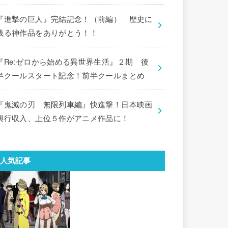
『進撃の巨人』完結記念！（前編） 歴史に
残る神作品をありがとう！！
『Re:ゼロから始める異世界生活』２期 後
半クールスタート記念！前半クールまとめ
『鬼滅の刃 無限列車編』快進撃！日本映画
興行収入、上位５作がアニメ作品に！
人気記事