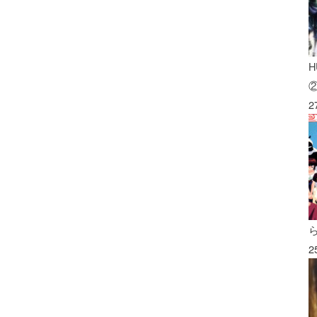
H
2
2