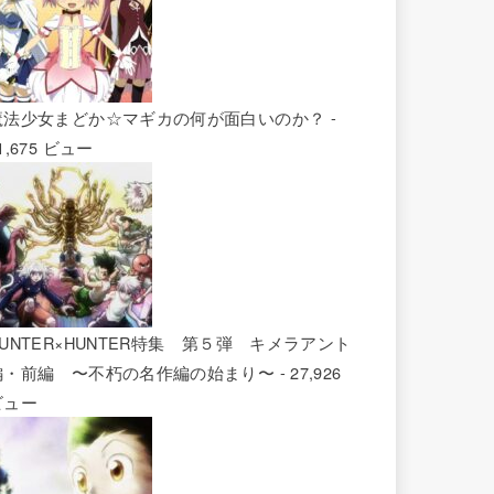
魔法少女まどか☆マギカの何が面白いのか？
-
1,675 ビュー
HUNTER×HUNTER特集 第５弾 キメラアント
編・前編 〜不朽の名作編の始まり〜
- 27,926
ビュー