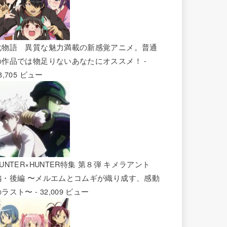
化物語 異質な魅力満載の新感覚アニメ。普通
の作品では物足りないあなたにオススメ！
-
8,705 ビュー
UNTER×HUNTER特集 第８弾 キメラアント
編・後編 〜メルエムとコムギが織り成す、感動
のラスト〜
- 32,009 ビュー