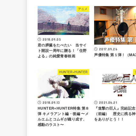
アニメ
2018.09.05
君の膵臓をたべたい 当サイ
2017.09.26
ト開設一周年に贈る！「住野
声優特集 第１弾！（MA
よる」の純愛青春映画
HUNTER×HUNTER
2018.09.13
2021.06.21
HUNTER×HUNTER特集 第８
『進撃の巨人』完結記念
弾 キメラアント編・後編 〜メ
（前編） 歴史に残る神
ルエムとコムギが織り成す、
をありがとう！！
感動のラスト〜