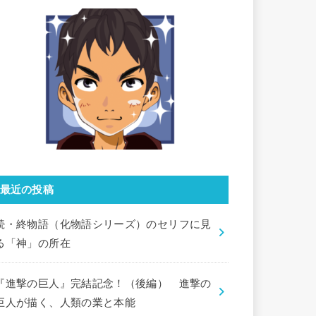
最近の投稿
続・終物語（化物語シリーズ）のセリフに見
る「神」の所在
『進撃の巨人』完結記念！（後編） 進撃の
巨人が描く、人類の業と本能