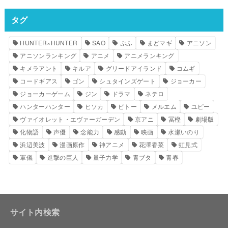
タグ
HUNTER×HUNTER
SAO
ぷふ
まどマギ
アニソン
アニソンランキング
アニメ
アニメランキング
キメラアント
キルア
グリードアイランド
コムギ
コードギアス
ゴン
シュタインズゲート
ジョーカー
ジョーカーゲーム
ジン
ドラマ
ネテロ
ハンターハンター
ヒソカ
ピトー
メルエム
ユピー
ヴァイオレット・エヴァーガーデン
京アニ
冨樫
劇場版
化物語
声優
念能力
感動
映画
水瀬いのり
浜辺美波
漫画原作
神アニメ
花澤香菜
虹見式
軍儀
進撃の巨人
量子力学
青ブタ
青春
サイト内検索