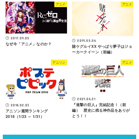
アニメ
アニメ
2017.09.05
2019.05.06
なぜ今「アニメ」なのか？
賭ケグルイXX やっぱり夢子はジョ
ーカークイーン（前編）
アニソン
アニメ
2021.06.21
『進撃の巨人』完結記念！（前
2018.02.03
編） 歴史に残る神作品をありが
アニソン週間ランキング
とう！！
2018（1/23 ～ 1/31）