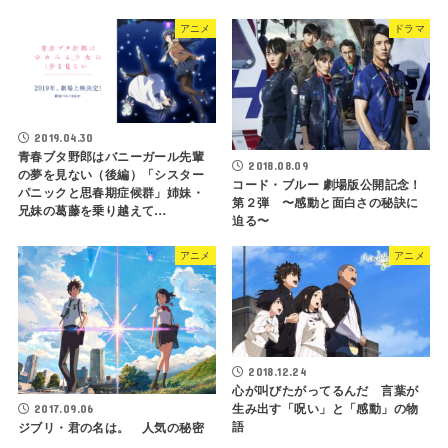
アニメ
ドラマ
2019.04.30
青春ブタ野郎はバニーガール先輩
2018.08.09
の夢を見ない（後編）「シスター
コード・ブルー 劇場版公開記念！
パニックと思春期症候群」姉妹・
第２弾 〜感動と面白さの秘訣に
兄妹の葛藤を乗り越えて…
迫る〜
アニメ
アニメ
2018.12.24
心が叫びたがってるんだ 言葉が
生み出す「呪い」と「感動」の物
2017.09.06
語
ジブリ・君の名は。 人気の秘密