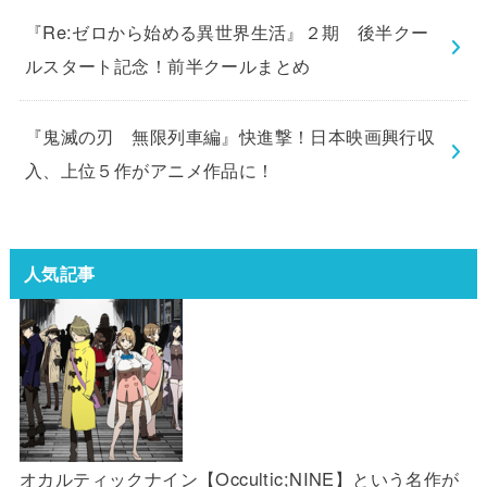
『Re:ゼロから始める異世界生活』２期 後半クー
ルスタート記念！前半クールまとめ
『鬼滅の刃 無限列車編』快進撃！日本映画興行収
入、上位５作がアニメ作品に！
人気記事
オカルティックナイン【Occultic;NINE】という名作が