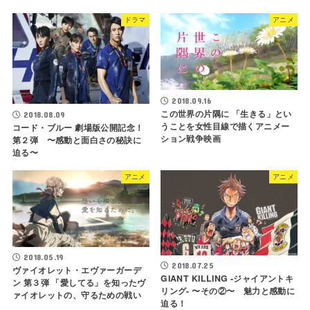
ドラマ
アニメ
2018.09.16
この世界の片隅に 「生きる」とい
2018.08.09
うことを女性目線で描くアニメー
コード・ブルー 劇場版公開記念！
ション戦争映画
第２弾 〜感動と面白さの秘訣に
迫る〜
アニメ
アニメ
2018.05.19
2018.07.25
ヴァイオレット・エヴァーガーデ
GIANT KILLING -ジャイアントキ
ン 第３弾 「愛してる」を知ったヴ
リング- 〜その②〜 魅力と感動に
ァイオレットの、守るための戦い
迫る！