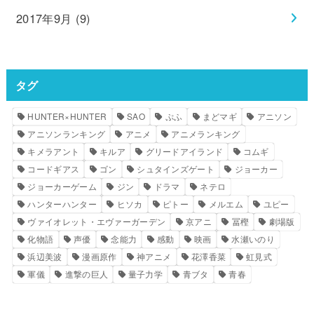
2017年9月 (9)
タグ
HUNTER×HUNTER
SAO
ぷふ
まどマギ
アニソン
アニソンランキング
アニメ
アニメランキング
キメラアント
キルア
グリードアイランド
コムギ
コードギアス
ゴン
シュタインズゲート
ジョーカー
ジョーカーゲーム
ジン
ドラマ
ネテロ
ハンターハンター
ヒソカ
ピトー
メルエム
ユピー
ヴァイオレット・エヴァーガーデン
京アニ
冨樫
劇場版
化物語
声優
念能力
感動
映画
水瀬いのり
浜辺美波
漫画原作
神アニメ
花澤香菜
虹見式
軍儀
進撃の巨人
量子力学
青ブタ
青春