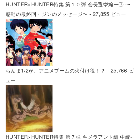
HUNTER×HUNTER特集 第１０弾 会長選挙編ー② 〜
感動の最終回・ジンのメッセージ〜
- 27,855 ビュー
らんま1/2が、アニメブームの火付け役！？
- 25,766 ビ
ュー
HUNTER×HUNTER特集 第７弾 キメラアント編 中編-