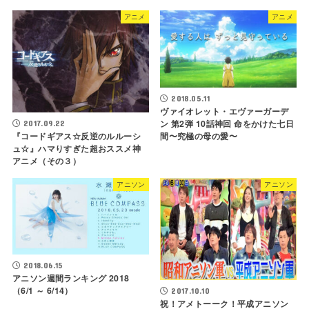
アニメ
アニメ
2018.05.11
ヴァイオレット・エヴァーガーデ
ン 第2弾 10話神回 命をかけた七日
2017.09.22
間〜究極の母の愛〜
『コードギアス☆反逆のルルーシ
ュ☆』ハマりすぎた超おススメ神
アニメ（その３）
アニソン
アニソン
2018.06.15
アニソン週間ランキング 2018
（6/1 ～ 6/14）
2017.10.10
祝！アメトーーク！平成アニソン