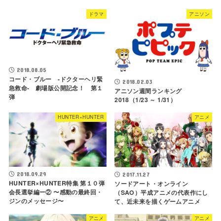
ドラマ
アニソン
2018.08.05
コード・ブルー -ドクターヘリ緊
2018.02.03
急救命- 劇場版公開記念！ 第１
アニソン週間ランキング
弾
2018（1/23 ～ 1/31）
HUNTER×HUNTER
アニメ
2018.09.29
2017.11.27
HUNTER×HUNTER特集 第１０弾
ソードアート・オンライン
会長選挙編ー② 〜感動の最終回・
（SAO）平成アニメの代表作にし
ジンのメッセージ〜
て、近未来を描くゲームアニメ
アニメ
アニメ