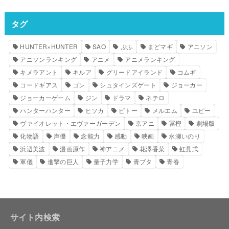
タグ
HUNTER×HUNTER
SAO
ぷふ
まどマギ
アニソン
アニソンランキング
アニメ
アニメランキング
キメラアント
キルア
グリードアイランド
コムギ
コードギアス
ゴン
シュタインズゲート
ジョーカー
ジョーカーゲーム
ジン
ドラマ
ネテロ
ハンターハンター
ヒソカ
ピトー
メルエム
ユピー
ヴァイオレット・エヴァーガーデン
京アニ
冨樫
劇場版
化物語
声優
念能力
感動
映画
水瀬いのり
浜辺美波
漫画原作
神アニメ
花澤香菜
虹見式
軍儀
進撃の巨人
量子力学
青ブタ
青春
サイト内検索