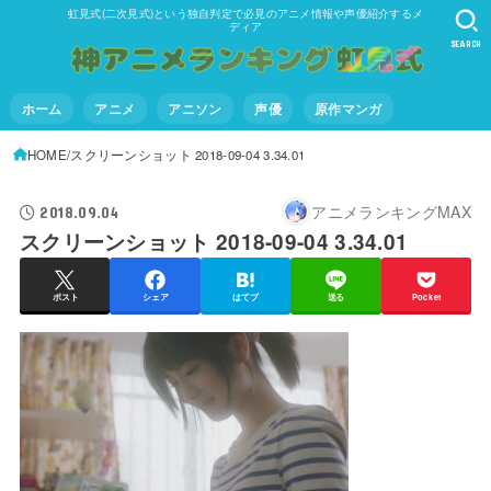
虹見式(二次見式)という独自判定で必見のアニメ情報や声優紹介するメ
ディア
SEARCH
ホーム
アニメ
アニソン
声優
原作マンガ
HOME
スクリーンショット 2018-09-04 3.34.01
アニメランキングMAX
2018.09.04
スクリーンショット 2018-09-04 3.34.01
ポスト
シェア
はてブ
送る
Pocket