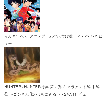
らんま1/2が、アニメブームの火付け役！？
- 25,772 ビ
ュー
HUNTER×HUNTER特集 第７弾 キメラアント編 中編-
② 〜ゴンさん化の真相に迫る〜
- 24,911 ビュー