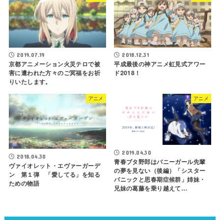
2019.07.19
2018.12.31
京都アニメーション火災テロで被
平成最後の神アニメ虹見式アワー
害に遭われた方々のご冥福をお祈
ド2018！
りいたします。
アニメ
アニメ
2019.04.30
2018.04.30
青春ブタ野郎はバニーガール先輩
ヴァイオレット・エヴァーガーデ
の夢を見ない（後編）「シスター
ン 第１弾 「愛してる」を知る
パニックと思春期症候群」姉妹・
ための物語
兄妹の葛藤を乗り越えて…