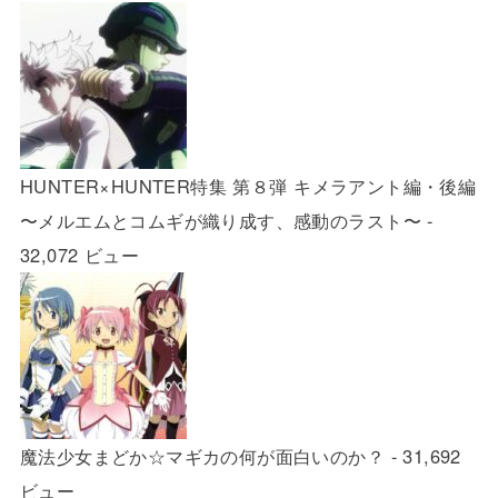
HUNTER×HUNTER特集 第８弾 キメラアント編・後編
〜メルエムとコムギが織り成す、感動のラスト〜
-
32,072 ビュー
魔法少女まどか☆マギカの何が面白いのか？
- 31,692
ビュー