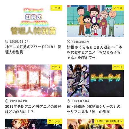
アニメ
アニメ
2020.02.04
2018.08.29
神アニメ虹見式アワード2019！ 管
訃報 さくらももこさん逝去 〜日本
理人特別賞
を代表するアニメ『ちびまる子ち
ゃん』を讃えて〜
アニメ
アニメ
2018.04.20
2021.07.04
2018年冬期アニメ 神アニメの栄冠
続・終物語（化物語シリーズ）の
はどの作品に！？
セリフに見る「神」の所在
アニソン
HUNTER×HUNTER