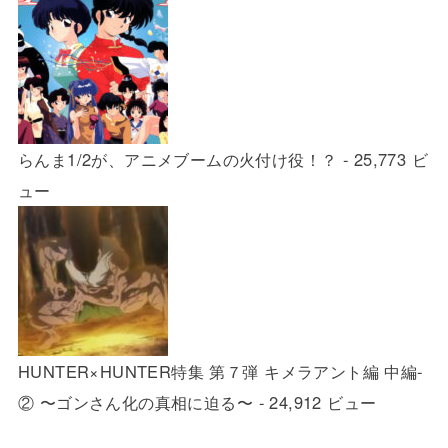
らんま1/2が、アニメブームの火付け役！？
- 25,773 ビ
ュー
HUNTER×HUNTER特集 第７弾 キメラアント編 中編-
② 〜ゴンさん化の真相に迫る〜
- 24,912 ビュー