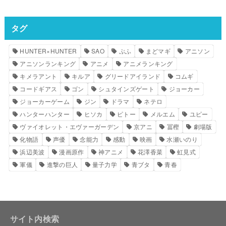
タグ
HUNTER×HUNTER
SAO
ぷふ
まどマギ
アニソン
アニソンランキング
アニメ
アニメランキング
キメラアント
キルア
グリードアイランド
コムギ
コードギアス
ゴン
シュタインズゲート
ジョーカー
ジョーカーゲーム
ジン
ドラマ
ネテロ
ハンターハンター
ヒソカ
ピトー
メルエム
ユピー
ヴァイオレット・エヴァーガーデン
京アニ
冨樫
劇場版
化物語
声優
念能力
感動
映画
水瀬いのり
浜辺美波
漫画原作
神アニメ
花澤香菜
虹見式
軍儀
進撃の巨人
量子力学
青ブタ
青春
サイト内検索