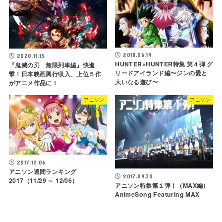
2018.06.19
2020.11.15
HUNTER×HUNTER特集 第４弾 グ
『鬼滅の刃 無限列車編』快進
リードアイランド編〜ジンの愛と
撃！日本映画興行収入、上位５作
大いなる遊び〜
がアニメ作品に！
アニソン
アニソン
2017.12.06
アニソン週間ランキング
2017.09.30
2017（11/29 ～ 12/06）
アニソン特集第１弾！（MAX編）
AnimeSong Featuring MAX