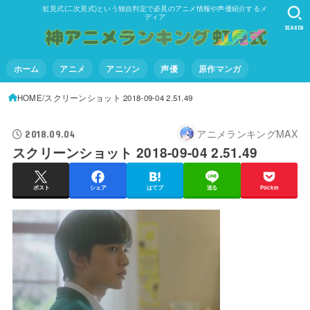
虹見式(二次見式)という独自判定で必見のアニメ情報や声優紹介するメ
ディア
SEARCH
ホーム
アニメ
アニソン
声優
原作マンガ
HOME
スクリーンショット 2018-09-04 2.51.49
アニメランキングMAX
2018.09.04
スクリーンショット 2018-09-04 2.51.49
ポスト
シェア
はてブ
送る
Pocket