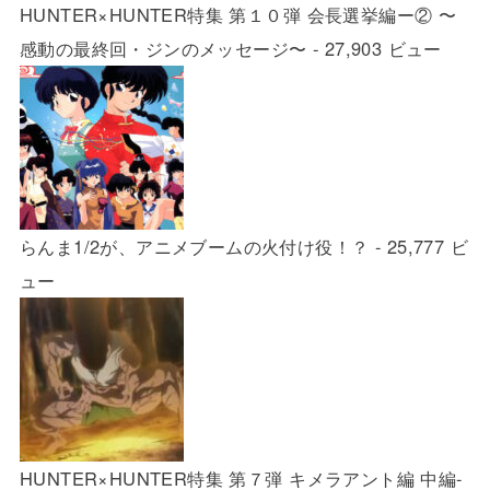
HUNTER×HUNTER特集 第１０弾 会長選挙編ー② 〜
感動の最終回・ジンのメッセージ〜
- 27,903 ビュー
らんま1/2が、アニメブームの火付け役！？
- 25,777 ビ
ュー
HUNTER×HUNTER特集 第７弾 キメラアント編 中編-