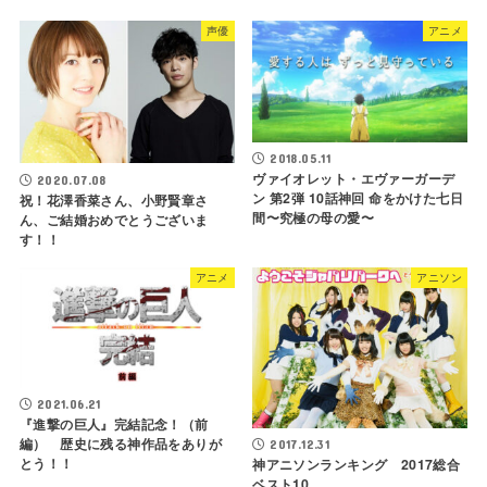
声優
アニメ
2018.05.11
ヴァイオレット・エヴァーガーデ
2020.07.08
ン 第2弾 10話神回 命をかけた七日
祝！花澤香菜さん、小野賢章さ
間〜究極の母の愛〜
ん、ご結婚おめでとうございま
す！！
アニメ
アニソン
2021.06.21
『進撃の巨人』完結記念！（前
編） 歴史に残る神作品をありが
2017.12.31
とう！！
神アニソンランキング 2017総合
ベスト10