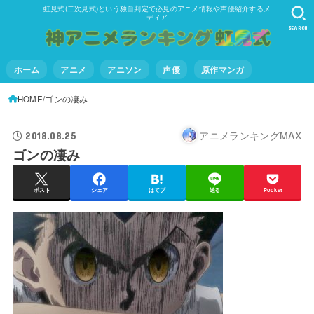
虹見式(二次見式)という独自判定で必見のアニメ情報や声優紹介するメ
ディア
SEARCH
ホーム
アニメ
アニソン
声優
原作マンガ
HOME
ゴンの凄み
アニメランキングMAX
2018.08.25
ゴンの凄み
ポスト
シェア
はてブ
送る
Pocket