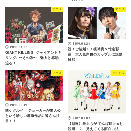
アニメ
アニメ
2019.06.24
2018.07.25
祝！ご結婚！！梶裕貴＆竹達彩
GIANT KILLING -ジャイアントキ
奈 大人気声優のカップルに話題
リング- 〜その②〜 魅力と感動に
騒然！
迫る！
アニメ
アイドル
2018.02.19
賭ケグルイ ジョーカーが主人公
という珍しい邪道作品に皆さん注
2017.09.07
目！！
【悲報】最上もが でんぱ組.incを
脱退！？ 見えてくる面白い法