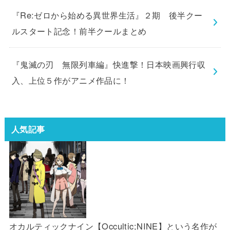
『Re:ゼロから始める異世界生活』２期 後半クー
ルスタート記念！前半クールまとめ
『鬼滅の刃 無限列車編』快進撃！日本映画興行収
入、上位５作がアニメ作品に！
人気記事
オカルティックナイン【Occultic;NINE】という名作が