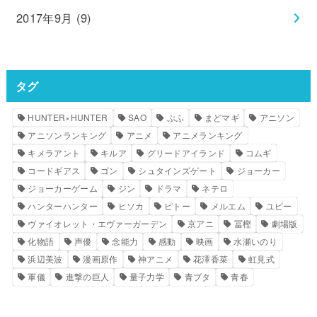
2017年9月 (9)
タグ
HUNTER×HUNTER
SAO
ぷふ
まどマギ
アニソン
アニソンランキング
アニメ
アニメランキング
キメラアント
キルア
グリードアイランド
コムギ
コードギアス
ゴン
シュタインズゲート
ジョーカー
ジョーカーゲーム
ジン
ドラマ
ネテロ
ハンターハンター
ヒソカ
ピトー
メルエム
ユピー
ヴァイオレット・エヴァーガーデン
京アニ
冨樫
劇場版
化物語
声優
念能力
感動
映画
水瀬いのり
浜辺美波
漫画原作
神アニメ
花澤香菜
虹見式
軍儀
進撃の巨人
量子力学
青ブタ
青春