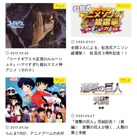
アニメ
アニソン
2020.09.21
全国２人による、虹見式アニソン
総選挙！ 虹見式３周年記念！！
2017.09.22
『コードギアス☆反逆のルルーシ
ュ☆』ハマりすぎた超おススメ神
アニメ（その３）
アニメ
アニメ
2021.06.27
『進撃の巨人』完結記念！（後
編） 進撃の巨人が描く、人類の
2017.09.06
業と本能
らんま1/2が、アニメブームの火付