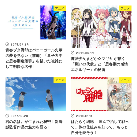
アニメ
アニメ
2019.04.24
青春ブタ野郎はバニーガール先輩
2019.05.19
の夢を見ない（前編）「量子力学
魔法少女まどか☆マギカ が描く
と思春期症候群」を描いた複雑に
「願いの代償」と「思春期の感情
して明快な名作！
エネルギー」の秘密
アニメ
アニメ
2017.12.28
2018.12.11
君の名は。が生まれた秘密！新海
はたらく細胞 運んで治して戦っ
誠監督作品の魅力を語る！
て…体の仕組みを知って、もっと
自分を愛そう！