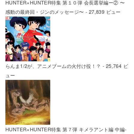
HUNTER×HUNTER特集 第１０弾 会長選挙編ー② 〜
感動の最終回・ジンのメッセージ〜
- 27,839 ビュー
らんま1/2が、アニメブームの火付け役！？
- 25,764 ビ
ュー
HUNTER×HUNTER特集 第７弾 キメラアント編 中編-