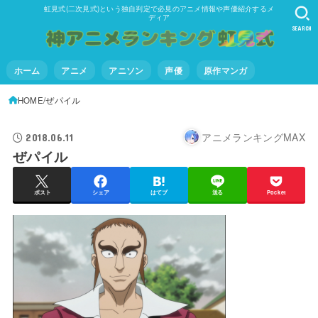
虹見式(二次見式)という独自判定で必見のアニメ情報や声優紹介するメ
ディア
SEARCH
ホーム
アニメ
アニソン
声優
原作マンガ
HOME
ぜパイル
アニメランキングMAX
2018.06.11
ぜパイル
ポスト
シェア
はてブ
送る
Pocket