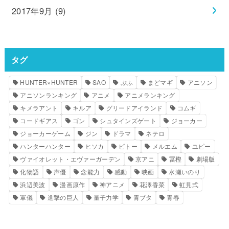
2017年9月 (9)
タグ
HUNTER×HUNTER
SAO
ぷふ
まどマギ
アニソン
アニソンランキング
アニメ
アニメランキング
キメラアント
キルア
グリードアイランド
コムギ
コードギアス
ゴン
シュタインズゲート
ジョーカー
ジョーカーゲーム
ジン
ドラマ
ネテロ
ハンターハンター
ヒソカ
ピトー
メルエム
ユピー
ヴァイオレット・エヴァーガーデン
京アニ
冨樫
劇場版
化物語
声優
念能力
感動
映画
水瀬いのり
浜辺美波
漫画原作
神アニメ
花澤香菜
虹見式
軍儀
進撃の巨人
量子力学
青ブタ
青春