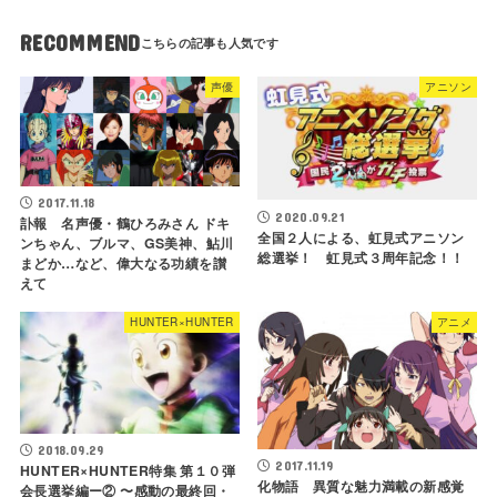
RECOMMEND
声優
アニソン
2017.11.18
2020.09.21
訃報 名声優・鶴ひろみさん ドキ
全国２人による、虹見式アニソン
ンちゃん、ブルマ、GS美神、鮎川
総選挙！ 虹見式３周年記念！！
まどか…など、偉大なる功績を讃
えて
HUNTER×HUNTER
アニメ
2018.09.29
2017.11.19
HUNTER×HUNTER特集 第１０弾
化物語 異質な魅力満載の新感覚
会長選挙編ー② 〜感動の最終回・