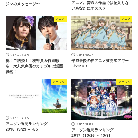
アニメ。普通の作品では物足りな
ジンのメッセージ〜
いあなたにオススメ！
アニメ
アニメ
2019.06.24
2018.12.31
祝！ご結婚！！梶裕貴＆竹達彩
平成最後の神アニメ虹見式アワー
奈 大人気声優のカップルに話題
ド2018！
騒然！
アニソン
アニソン
2018.04.05
アニソン週間ランキング
2017.11.07
2018（3/23 ～ 4/5）
アニソン週間ランキング
2017（10/25 ～ 10/31）