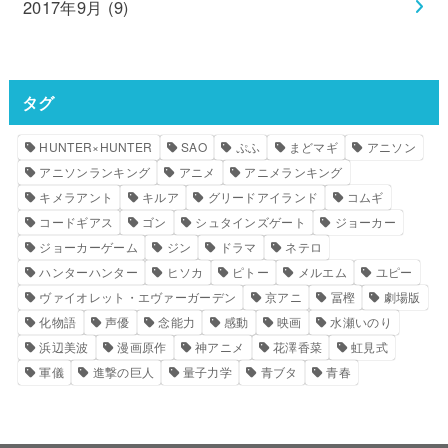
2017年9月 (9)
タグ
HUNTER×HUNTER
SAO
ぷふ
まどマギ
アニソン
アニソンランキング
アニメ
アニメランキング
キメラアント
キルア
グリードアイランド
コムギ
コードギアス
ゴン
シュタインズゲート
ジョーカー
ジョーカーゲーム
ジン
ドラマ
ネテロ
ハンターハンター
ヒソカ
ピトー
メルエム
ユピー
ヴァイオレット・エヴァーガーデン
京アニ
冨樫
劇場版
化物語
声優
念能力
感動
映画
水瀬いのり
浜辺美波
漫画原作
神アニメ
花澤香菜
虹見式
軍儀
進撃の巨人
量子力学
青ブタ
青春