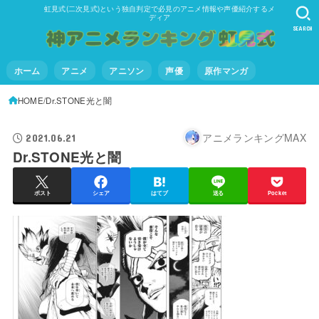
虹見式(二次見式)という独自判定で必見のアニメ情報や声優紹介するメ
ディア
SEARCH
ホーム
アニメ
アニソン
声優
原作マンガ
HOME
Dr.STONE光と闇
アニメランキングMAX
2021.06.21
Dr.STONE光と闇
ポスト
シェア
はてブ
送る
Pocket