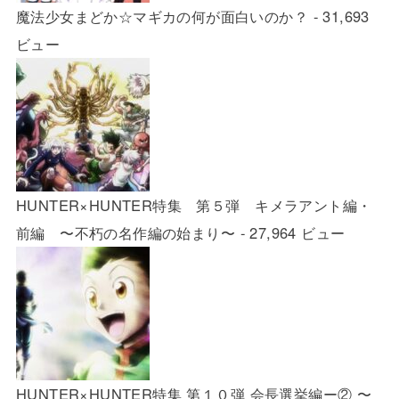
魔法少女まどか☆マギカの何が面白いのか？
- 31,693
ビュー
HUNTER×HUNTER特集 第５弾 キメラアント編・
前編 〜不朽の名作編の始まり〜
- 27,964 ビュー
HUNTER×HUNTER特集 第１０弾 会長選挙編ー② 〜