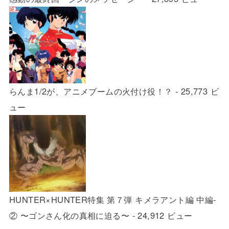
らんま1/2が、アニメブームの火付け役！？
- 25,773 ビ
ュー
HUNTER×HUNTER特集 第７弾 キメラアント編 中編-
② 〜ゴンさん化の真相に迫る〜
- 24,912 ビュー