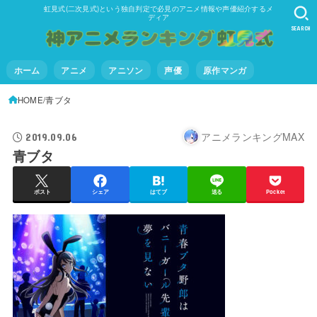
虹見式(二次見式)という独自判定で必見のアニメ情報や声優紹介するメ
ディア
SEARCH
ホーム
アニメ
アニソン
声優
原作マンガ
HOME
青ブタ
アニメランキングMAX
2019.09.06
青ブタ
ポスト
シェア
はてブ
送る
Pocket