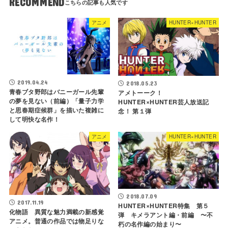
RECOMMEND
アニメ
HUNTER×HUNTER
2019.04.24
2018.05.23
青春ブタ野郎はバニーガール先輩
アメトーーク！
の夢を見ない（前編）「量子力学
HUNTER×HUNTER芸人放送記
と思春期症候群」を描いた複雑に
念！ 第１弾
して明快な名作！
アニメ
HUNTER×HUNTER
2018.07.09
2017.11.19
HUNTER×HUNTER特集 第５
化物語 異質な魅力満載の新感覚
弾 キメラアント編・前編 〜不
アニメ。普通の作品では物足りな
朽の名作編の始まり〜