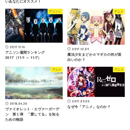
いあなたにオススメ！
アニソン
アニメ
2017.11.14
2017.12.09
アニソン週間ランキング
魔法少女まどか☆マギカの何が面
2017（11/1 ～ 11/7）
白いのか？
アニメ
アニメ
2017.09.05
2018.04.30
なぜ今「アニメ」なのか？
ヴァイオレット・エヴァーガーデ
ン 第１弾 「愛してる」を知る
ための物語