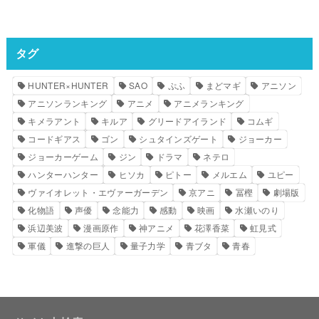
タグ
HUNTER×HUNTER
SAO
ぷふ
まどマギ
アニソン
アニソンランキング
アニメ
アニメランキング
キメラアント
キルア
グリードアイランド
コムギ
コードギアス
ゴン
シュタインズゲート
ジョーカー
ジョーカーゲーム
ジン
ドラマ
ネテロ
ハンターハンター
ヒソカ
ピトー
メルエム
ユピー
ヴァイオレット・エヴァーガーデン
京アニ
冨樫
劇場版
化物語
声優
念能力
感動
映画
水瀬いのり
浜辺美波
漫画原作
神アニメ
花澤香菜
虹見式
軍儀
進撃の巨人
量子力学
青ブタ
青春