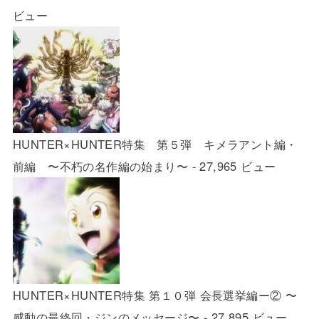
ビュー
HUNTER×HUNTER特集 第５弾 キメラアント編・
前編 〜不朽の名作編の始まり〜
- 27,965 ビュー
HUNTER×HUNTER特集 第１０弾 会長選挙編ー② 〜
感動の最終回・ジンのメッセージ〜
- 27,895 ビュー