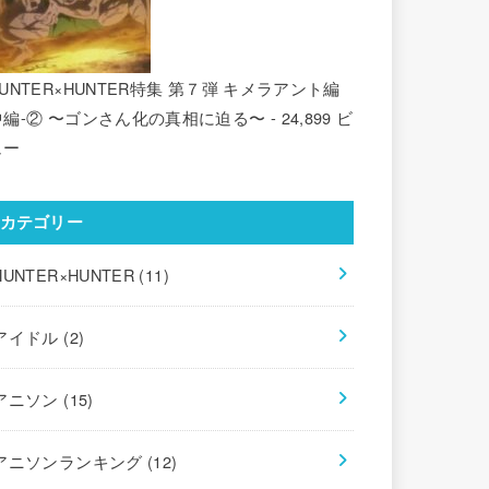
UNTER×HUNTER特集 第７弾 キメラアント編
中編-② 〜ゴンさん化の真相に迫る〜
- 24,899 ビ
ュー
カテゴリー
HUNTER×HUNTER
(11)
アイドル
(2)
アニソン
(15)
アニソンランキング
(12)