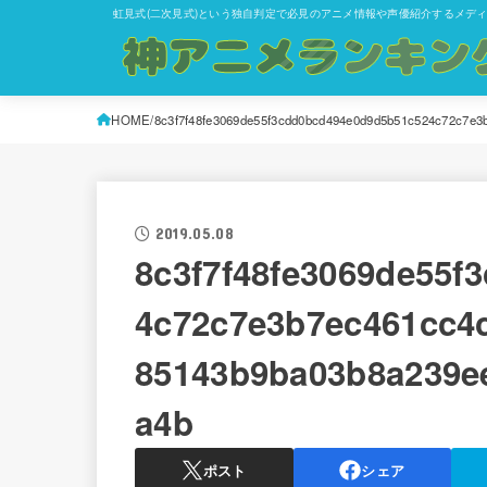
虹見式(二次見式)という独自判定で必見のアニメ情報や声優紹介するメデ
HOME
8c3f7f48fe3069de55f3cdd0bcd494e0d9d5b51c524c72c7e3
2019.05.08
8c3f7f48fe3069de55f
4c72c7e3b7ec461cc4
85143b9ba03b8a239e
a4b
ポスト
シェア