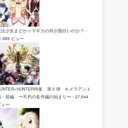
魔法少女まどか☆マギカの何が面白いのか？
-
1,686 ビュー
HUNTER×HUNTER特集 第５弾 キメラアント
編・前編 〜不朽の名作編の始まり〜
- 27,944
ビュー