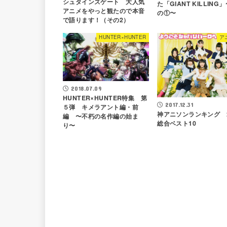
シュタインズゲート 大人気
た「GIANT KILLING
アニメをやっと観たので本音
の①〜
で語ります！（その2）
HUNTER×HUNTER
ア
2018.07.09
HUNTER×HUNTER特集 第
2017.12.31
５弾 キメラアント編・前
神アニソンランキング 2
編 〜不朽の名作編の始ま
総合ベスト10
り〜