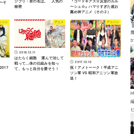
ジブリ・君の名は。 人気の
『コードギアス☆反逆のルル
」〜そ
秘密
ーシュ☆』ハマりすぎた超お
薦め神アニメ（その２）
ニソン
アニメ
アニソン
3
2018.12.11
はたらく細胞 運んで治して
2017.10.10
戦って…体の仕組みを知っ
017
祝！アメトーーク！平成アニ
て、もっと自分を愛そう！
ソン軍 VS 昭和アニソン軍放
送！