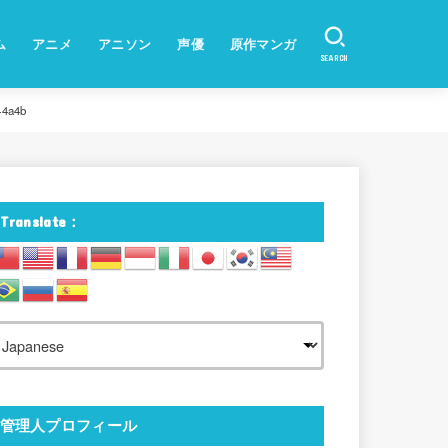
ム
アニメ
アニソン
声優
原作マンガ
SEARCH
44a4b
Translate：
管理人プロフィール