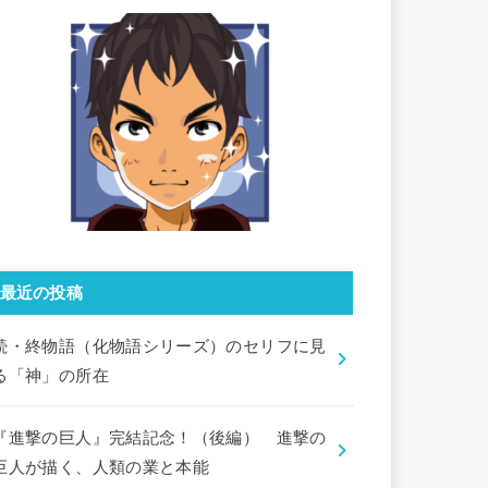
最近の投稿
続・終物語（化物語シリーズ）のセリフに見
る「神」の所在
『進撃の巨人』完結記念！（後編） 進撃の
巨人が描く、人類の業と本能