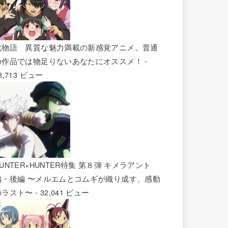
化物語 異質な魅力満載の新感覚アニメ。普通
の作品では物足りないあなたにオススメ！
-
8,713 ビュー
UNTER×HUNTER特集 第８弾 キメラアント
編・後編 〜メルエムとコムギが織り成す、感動
のラスト〜
- 32,041 ビュー