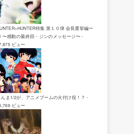
UNTER×HUNTER特集 第１０弾 会長選挙編ー
② 〜感動の最終回・ジンのメッセージ〜
-
7,875 ビュー
らんま1/2が、アニメブームの火付け役！？
-
5,769 ビュー