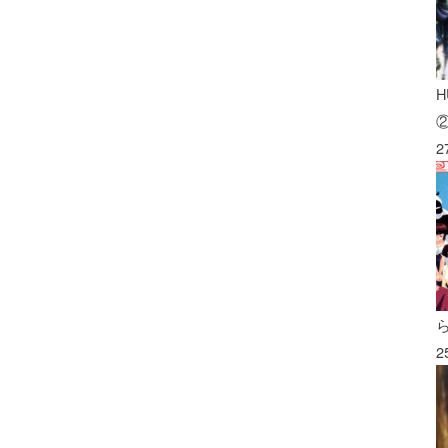
H
2
2