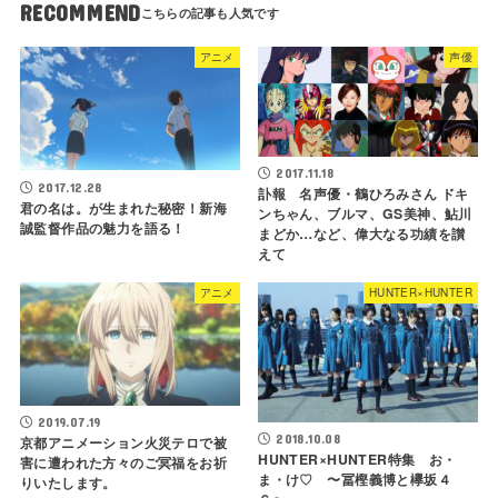
RECOMMEND
アニメ
声優
2017.11.18
2017.12.28
訃報 名声優・鶴ひろみさん ドキ
君の名は。が生まれた秘密！新海
ンちゃん、ブルマ、GS美神、鮎川
誠監督作品の魅力を語る！
まどか…など、偉大なる功績を讃
えて
アニメ
HUNTER×HUNTER
2019.07.19
2018.10.08
京都アニメーション火災テロで被
HUNTER×HUNTER特集 お・
害に遭われた方々のご冥福をお祈
ま・け♡ 〜冨樫義博と欅坂４
りいたします。