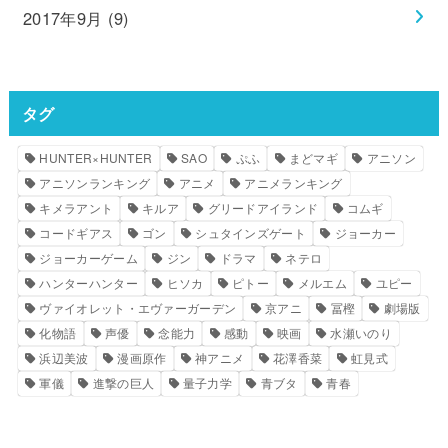
2017年9月 (9)
タグ
HUNTER×HUNTER
SAO
ぷふ
まどマギ
アニソン
アニソンランキング
アニメ
アニメランキング
キメラアント
キルア
グリードアイランド
コムギ
コードギアス
ゴン
シュタインズゲート
ジョーカー
ジョーカーゲーム
ジン
ドラマ
ネテロ
ハンターハンター
ヒソカ
ピトー
メルエム
ユピー
ヴァイオレット・エヴァーガーデン
京アニ
冨樫
劇場版
化物語
声優
念能力
感動
映画
水瀬いのり
浜辺美波
漫画原作
神アニメ
花澤香菜
虹見式
軍儀
進撃の巨人
量子力学
青ブタ
青春