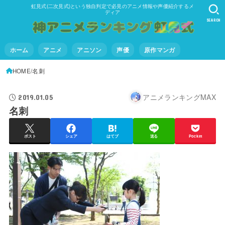
虹見式(二次見式)という独自判定で必見のアニメ情報や声優紹介するメ
ディア
SEARCH
ホーム
アニメ
アニソン
声優
原作マンガ
HOME
名刺
アニメランキングMAX
2019.01.05
名刺
ポスト
シェア
はてブ
送る
Pocket