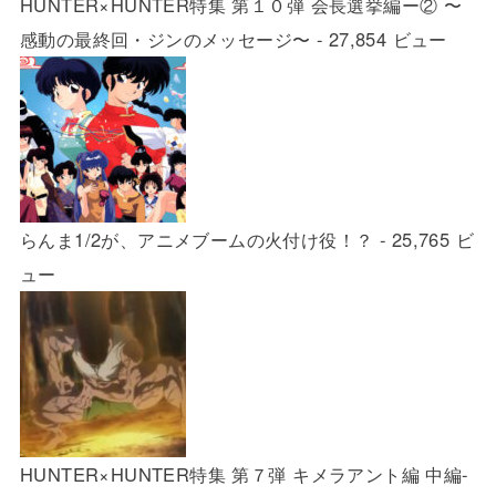
HUNTER×HUNTER特集 第１０弾 会長選挙編ー② 〜
感動の最終回・ジンのメッセージ〜
- 27,854 ビュー
らんま1/2が、アニメブームの火付け役！？
- 25,765 ビ
ュー
HUNTER×HUNTER特集 第７弾 キメラアント編 中編-