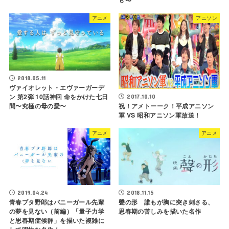
６〜
アニメ
アニソン
2018.05.11
ヴァイオレット・エヴァーガーデ
ン 第2弾 10話神回 命をかけた七日
2017.10.10
間〜究極の母の愛〜
祝！アメトーーク！平成アニソン
軍 VS 昭和アニソン軍放送！
アニメ
アニメ
2018.11.15
2019.04.24
聲の形 誰もが胸に突き刺さる、
青春ブタ野郎はバニーガール先輩
思春期の苦しみを描いた名作
の夢を見ない（前編）「量子力学
と思春期症候群」を描いた複雑に