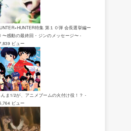
UNTER×HUNTER特集 第１０弾 会長選挙編ー
② 〜感動の最終回・ジンのメッセージ〜
-
7,839 ビュー
らんま1/2が、アニメブームの火付け役！？
-
5,764 ビュー