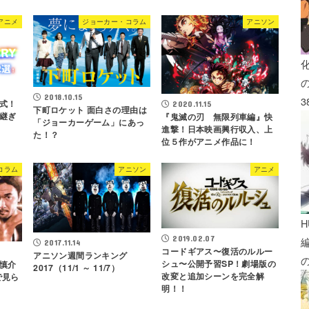
アニメ
ジョーカー・コラム
アニソン
2018.10.15
3
式！
2020.11.15
下町ロケット 面白さの理由は
継ぎ
『鬼滅の刃 無限列車編』快
「ジョーカーゲーム」にあっ
進撃！日本映画興行収入、上
た！？
位５作がアニメ作品に！
コラム
アニソン
アニメ
H
2019.02.07
2017.11.14
コードギアス〜復活のルルー
アニソン週間ランキング
シュ〜公開予習SP！劇場版の
慎介
2017（11/1 ～ 11/7）
改変と追加シーンを完全解
で見ら
明！！