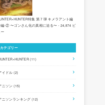
UNTER×HUNTER特集 第７弾 キメラアント編
中編-② 〜ゴンさん化の真相に迫る〜
- 24,874 ビ
ュー
カテゴリー
HUNTER×HUNTER
(11)
アイドル
(2)
アニソン
(15)
アニソンランキング
(12)