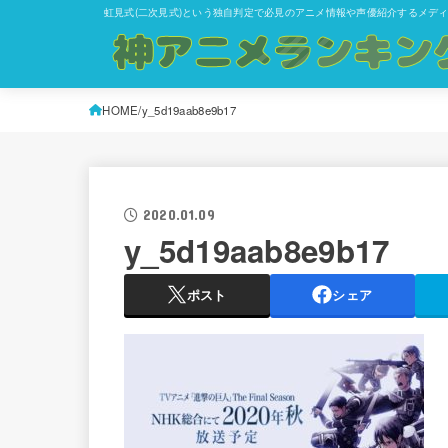
虹見式(二次見式)という独自判定で必見のアニメ情報や声優紹介するメデ
HOME
y_5d19aab8e9b17
2020.01.09
y_5d19aab8e9b17
ポスト
シェア