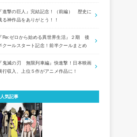
『進撃の巨人』完結記念！（前編） 歴史に
残る神作品をありがとう！！
『Re:ゼロから始める異世界生活』２期 後
半クールスタート記念！前半クールまとめ
『鬼滅の刃 無限列車編』快進撃！日本映画
興行収入、上位５作がアニメ作品に！
人気記事