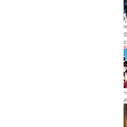
H
2
2