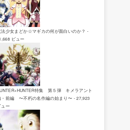
魔法少女まどか☆マギカの何が面白いのか？
-
1,668 ビュー
HUNTER×HUNTER特集 第５弾 キメラアント
編・前編 〜不朽の名作編の始まり〜
- 27,923
ビュー