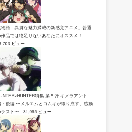
化物語 異質な魅力満載の新感覚アニメ。普通
の作品では物足りないあなたにオススメ！
-
8,703 ビュー
UNTER×HUNTER特集 第８弾 キメラアント
編・後編 〜メルエムとコムギが織り成す、感動
のラスト〜
- 31,995 ビュー