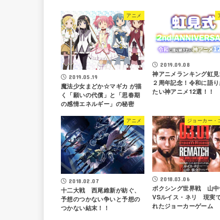
アニメ
2019.09.08
神アニメランキング虹見
2019.05.19
２周年記念！令和に語り
魔法少女まどか☆マギカ が描
たい神アニメ12選！！
く「願いの代償」と「思春期
の感情エネルギー」の秘密
アニメ
ジョーカー・
2018.03.06
2018.02.07
ボクシング世界戦 山中
十二大戦 西尾維新が紡ぐ、
VSルイス・ネリ 現実
予想のつかない争いと予想の
れたジョーカーゲーム
つかない結末！！