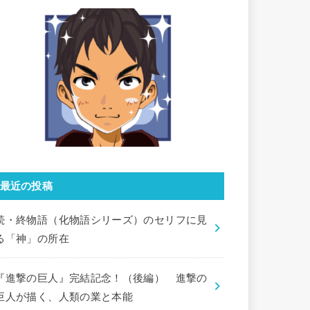
最近の投稿
続・終物語（化物語シリーズ）のセリフに見
る「神」の所在
『進撃の巨人』完結記念！（後編） 進撃の
巨人が描く、人類の業と本能