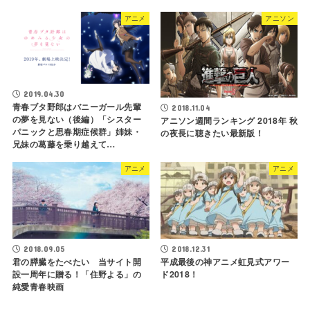
アニメ
アニソン
2019.04.30
青春ブタ野郎はバニーガール先輩
2018.11.04
の夢を見ない（後編）「シスター
アニソン週間ランキング 2018年 秋
パニックと思春期症候群」姉妹・
の夜長に聴きたい最新版！
兄妹の葛藤を乗り越えて…
アニメ
アニメ
2018.09.05
2018.12.31
君の膵臓をたべたい 当サイト開
平成最後の神アニメ虹見式アワー
設一周年に贈る！「住野よる」の
ド2018！
純愛青春映画