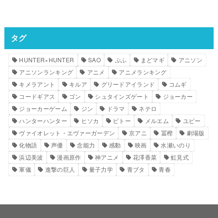
タグ
HUNTER×HUNTER
SAO
ぷふ
まどマギ
アニソン
アニソンランキング
アニメ
アニメランキング
キメラアント
キルア
グリードアイランド
コムギ
コードギアス
ゴン
シュタインズゲート
ジョーカー
ジョーカーゲーム
ジン
ドラマ
ネテロ
ハンターハンター
ヒソカ
ピトー
メルエム
ユピー
ヴァイオレット・エヴァーガーデン
京アニ
冨樫
劇場版
化物語
声優
念能力
感動
映画
水瀬いのり
浜辺美波
漫画原作
神アニメ
花澤香菜
虹見式
軍儀
進撃の巨人
量子力学
青ブタ
青春