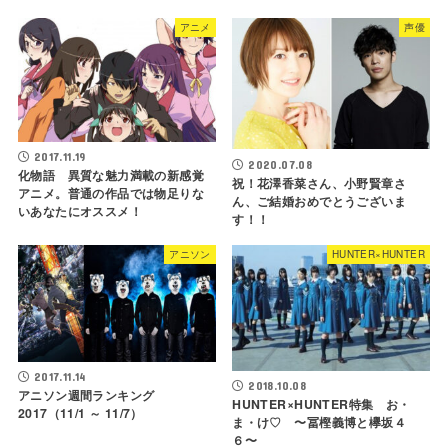
アニメ
声優
2017.11.19
2020.07.08
化物語 異質な魅力満載の新感覚
祝！花澤香菜さん、小野賢章さ
アニメ。普通の作品では物足りな
ん、ご結婚おめでとうございま
いあなたにオススメ！
す！！
アニソン
HUNTER×HUNTER
2017.11.14
2018.10.08
アニソン週間ランキング
HUNTER×HUNTER特集 お・
2017（11/1 ～ 11/7）
ま・け♡ 〜冨樫義博と欅坂４
６〜