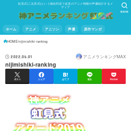
虹見式(二次見式)という独自判定で必見のアニメ情報や声優紹介するメ
ディア
SEARCH
ホーム
アニメ
アニソン
声優
原作マンガ
HOME
nijimishiki-ranking
アニメランキングMAX
2022.06.01
nijimishiki-ranking
ポスト
シェア
はてブ
送る
Pocket