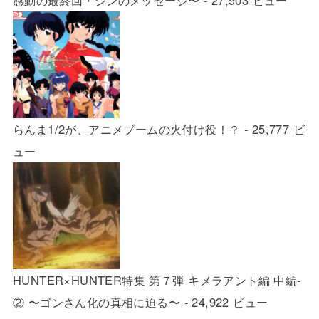
感動の最終回・ジンのメッセージ〜
- 27,903 ビュー
らんま1/2が、アニメブームの火付け役！？
- 25,777 ビ
ュー
HUNTER×HUNTER特集 第７弾 キメラアント編 中編-
② 〜ゴンさん化の真相に迫る〜
- 24,922 ビュー