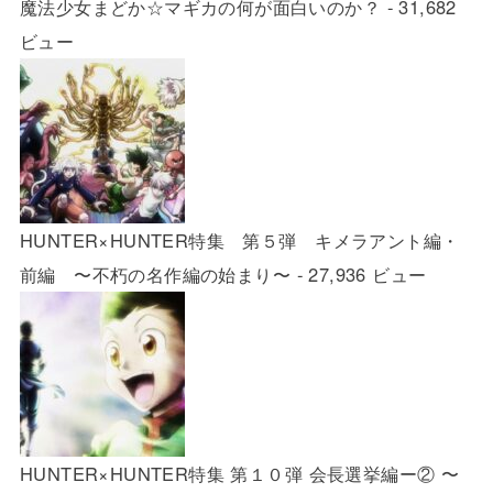
魔法少女まどか☆マギカの何が面白いのか？
- 31,682
ビュー
HUNTER×HUNTER特集 第５弾 キメラアント編・
前編 〜不朽の名作編の始まり〜
- 27,936 ビュー
HUNTER×HUNTER特集 第１０弾 会長選挙編ー② 〜