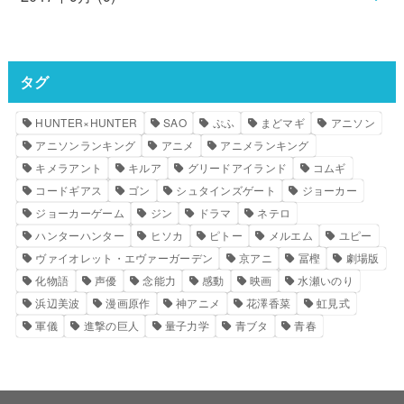
タグ
HUNTER×HUNTER
SAO
ぷふ
まどマギ
アニソン
アニソンランキング
アニメ
アニメランキング
キメラアント
キルア
グリードアイランド
コムギ
コードギアス
ゴン
シュタインズゲート
ジョーカー
ジョーカーゲーム
ジン
ドラマ
ネテロ
ハンターハンター
ヒソカ
ピトー
メルエム
ユピー
ヴァイオレット・エヴァーガーデン
京アニ
冨樫
劇場版
化物語
声優
念能力
感動
映画
水瀬いのり
浜辺美波
漫画原作
神アニメ
花澤香菜
虹見式
軍儀
進撃の巨人
量子力学
青ブタ
青春