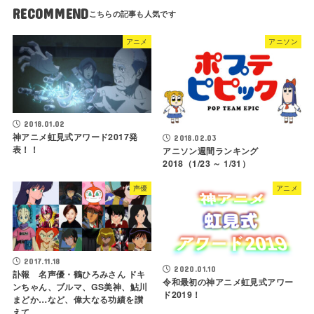
RECOMMEND
アニメ
アニソン
2018.01.02
神アニメ虹見式アワード2017発
2018.02.03
表！！
アニソン週間ランキング
2018（1/23 ～ 1/31）
声優
アニメ
2017.11.18
2020.01.10
訃報 名声優・鶴ひろみさん ドキ
令和最初の神アニメ虹見式アワー
ンちゃん、ブルマ、GS美神、鮎川
ド2019！
まどか…など、偉大なる功績を讃
えて