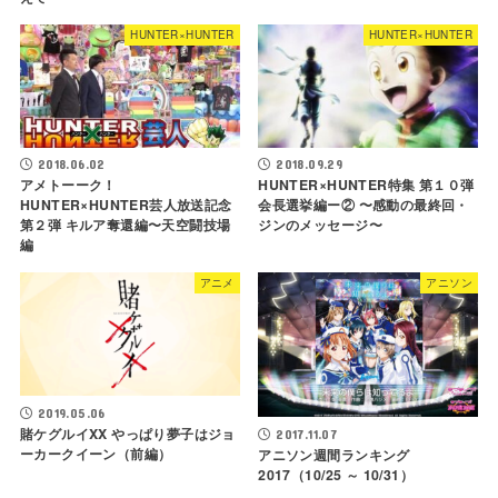
HUNTER×HUNTER
HUNTER×HUNTER
2018.06.02
2018.09.29
アメトーーク！
HUNTER×HUNTER特集 第１０弾
HUNTER×HUNTER芸人放送記念
会長選挙編ー② 〜感動の最終回・
第２弾 キルア奪還編〜天空闘技場
ジンのメッセージ〜
編
アニメ
アニソン
2019.05.06
賭ケグルイXX やっぱり夢子はジョ
2017.11.07
ーカークイーン（前編）
アニソン週間ランキング
2017（10/25 ～ 10/31）