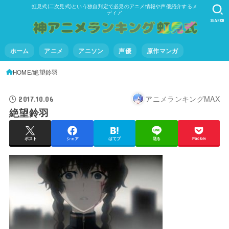
虹見式(二次見式)という独自判定で必見のアニメ情報や声優紹介するメ
ディア
SEARCH
ホーム
アニメ
アニソン
声優
原作マンガ
HOME
絶望鈴羽
アニメランキングMAX
2017.10.06
絶望鈴羽
ポスト
シェア
はてブ
送る
Pocket