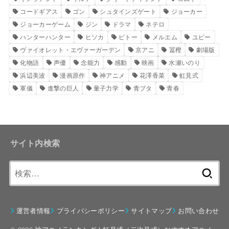
コードギアス
ゴン
シュタインズゲート
ジョーカー
ジョーカーゲーム
ジン
ドラマ
ネテロ
ハンターハンター
ヒソカ
ピトー
メルエム
ユピー
ヴァイオレット・エヴァーガーデン
京アニ
冨樫
劇場版
化物語
声優
念能力
感動
映画
水瀬いのり
浜辺美波
漫画原作
神アニメ
花澤香菜
虹見式
軍儀
進撃の巨人
量子力学
青ブタ
青春
サイト内検索
検
索:
運営者情報
プライバシーポリシー
サイトマップ
お問い合わせ