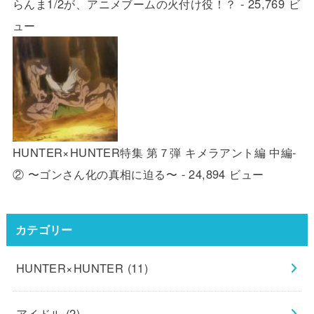
らんま1/2が、アニメブームの火付け役！？
- 25,769 ビ
ュー
HUNTER×HUNTER特集 第７弾 キメラアント編 中編-
② 〜ゴンさん化の真相に迫る〜
- 24,894 ビュー
カテゴリー
HUNTER×HUNTER
(11)
アイドル
(2)