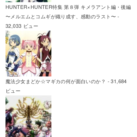
HUNTER×HUNTER特集 第８弾 キメラアント編・後編
〜メルエムとコムギが織り成す、感動のラスト〜
-
32,033 ビュー
魔法少女まどか☆マギカの何が面白いのか？
- 31,684
ビュー