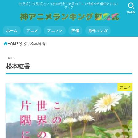
虹見式(二次見式)という独自判定で必見のアニメ情報や声優紹介するメ
ディア
SEARCH
ホーム
アニメ
アニソン
声優
原作マンガ
HOME
タグ : 松本穂香
松本穂香
アニメ