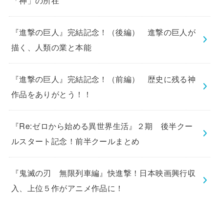
「神」の所在
『進撃の巨人』完結記念！（後編） 進撃の巨人が
描く、人類の業と本能
『進撃の巨人』完結記念！（前編） 歴史に残る神
作品をありがとう！！
『Re:ゼロから始める異世界生活』２期 後半クー
ルスタート記念！前半クールまとめ
『鬼滅の刃 無限列車編』快進撃！日本映画興行収
入、上位５作がアニメ作品に！