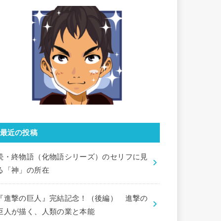
最近の投稿
続・終物語（化物語シリーズ）のセリフに見
る「神」の所在
『進撃の巨人』完結記念！（後編） 進撃の
巨人が描く、人類の業と本能