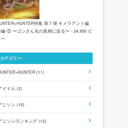
UNTER×HUNTER特集 第７弾 キメラアント編
中編-② 〜ゴンさん化の真相に迫る〜
- 24,855 ビ
ュー
カテゴリー
HUNTER×HUNTER
(11)
アイドル
(2)
アニソン
(15)
アニソンランキング
(12)