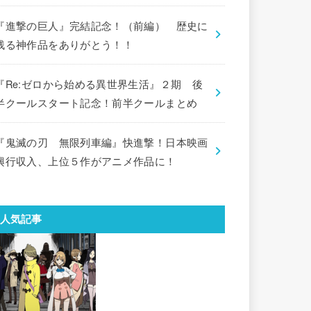
『進撃の巨人』完結記念！（前編） 歴史に
残る神作品をありがとう！！
『Re:ゼロから始める異世界生活』２期 後
半クールスタート記念！前半クールまとめ
『鬼滅の刃 無限列車編』快進撃！日本映画
興行収入、上位５作がアニメ作品に！
人気記事