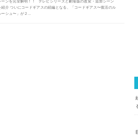
シーンを完全解明！！ テレビシリーズと劇場版の改変・追加シーン
を紹介 ついにコードギアスの続編となる、「コードギアス〜復活のル
ルーシュ〜」が２...