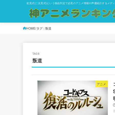
虹見式(二次見式)という独自判定で必見のアニメ情報や声優紹介するメデ
HOME
タグ : 叛道
叛道
アニメ