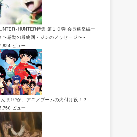
UNTER×HUNTER特集 第１０弾 会長選挙編ー
② 〜感動の最終回・ジンのメッセージ〜
-
7,824 ビュー
らんま1/2が、アニメブームの火付け役！？
-
5,756 ビュー