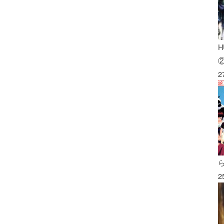
H
2
2