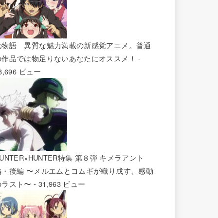
化物語 異質な魅力満載の新感覚アニメ。普通
の作品では物足りないあなたにオススメ！
-
8,696 ビュー
UNTER×HUNTER特集 第８弾 キメラアント
編・後編 〜メルエムとコムギが織り成す、感動
のラスト〜
- 31,963 ビュー