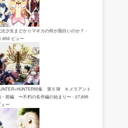
魔法少女まどか☆マギカの何が面白いのか？
-
1,656 ビュー
HUNTER×HUNTER特集 第５弾 キメラアント
編・前編 〜不朽の名作編の始まり〜
- 27,895
ビュー