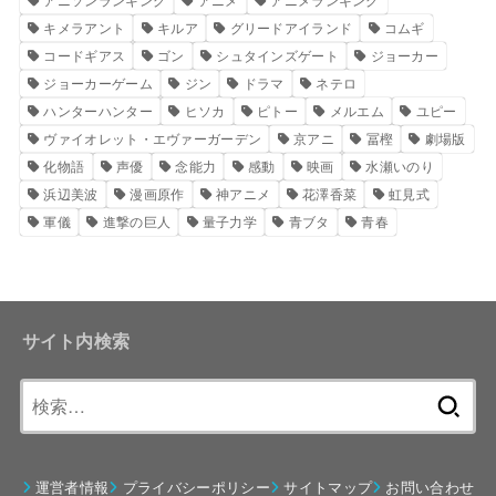
キメラアント
キルア
グリードアイランド
コムギ
コードギアス
ゴン
シュタインズゲート
ジョーカー
ジョーカーゲーム
ジン
ドラマ
ネテロ
ハンターハンター
ヒソカ
ピトー
メルエム
ユピー
ヴァイオレット・エヴァーガーデン
京アニ
冨樫
劇場版
化物語
声優
念能力
感動
映画
水瀬いのり
浜辺美波
漫画原作
神アニメ
花澤香菜
虹見式
軍儀
進撃の巨人
量子力学
青ブタ
青春
サイト内検索
検
索:
運営者情報
プライバシーポリシー
サイトマップ
お問い合わせ