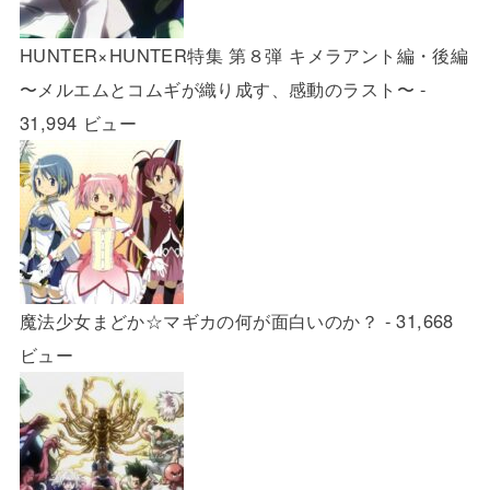
HUNTER×HUNTER特集 第８弾 キメラアント編・後編
〜メルエムとコムギが織り成す、感動のラスト〜
-
31,994 ビュー
魔法少女まどか☆マギカの何が面白いのか？
- 31,668
ビュー