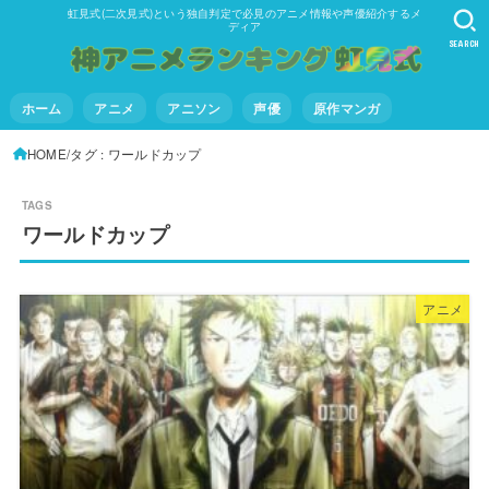
虹見式(二次見式)という独自判定で必見のアニメ情報や声優紹介するメ
ディア
SEARCH
ホーム
アニメ
アニソン
声優
原作マンガ
HOME
タグ : ワールドカップ
ワールドカップ
アニメ