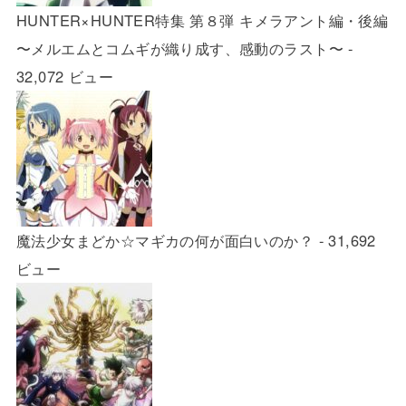
HUNTER×HUNTER特集 第８弾 キメラアント編・後編
〜メルエムとコムギが織り成す、感動のラスト〜
-
32,072 ビュー
魔法少女まどか☆マギカの何が面白いのか？
- 31,692
ビュー