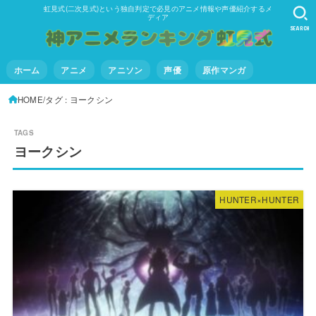
虹見式(二次見式)という独自判定で必見のアニメ情報や声優紹介するメ
ディア
SEARCH
ホーム
アニメ
アニソン
声優
原作マンガ
HOME
タグ : ヨークシン
ヨークシン
HUNTER×HUNTER