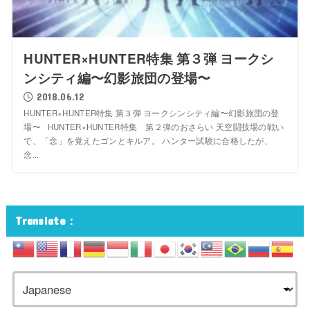
HUNTER×HUNTER特集 第３弾 ヨークシ
ンシティ編〜幻影旅団の登場〜
2018.06.12
HUNTER×HUNTER特集 第３弾 ヨークシンシティ編〜幻影旅団の登
場〜 HUNTER×HUNTER特集 第２弾のおさらい 天空闘技場の戦い
で、「念」を覚えたゴンとキルア。 ハンター試験に合格したが、
念...
Translate：