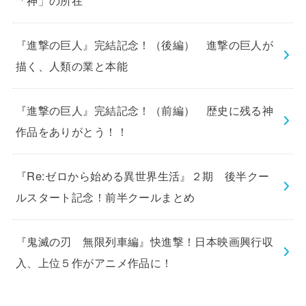
「神」の所在
『進撃の巨人』完結記念！（後編） 進撃の巨人が
描く、人類の業と本能
『進撃の巨人』完結記念！（前編） 歴史に残る神
作品をありがとう！！
『Re:ゼロから始める異世界生活』２期 後半クー
ルスタート記念！前半クールまとめ
『鬼滅の刃 無限列車編』快進撃！日本映画興行収
入、上位５作がアニメ作品に！