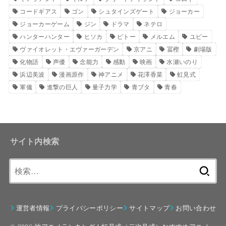
コードギアス
ゴン
シュタインズゲート
ジョーカー
ジョーカーゲーム
ジン
ドラマ
ネテロ
ハンターハンター
ヒソカ
ピトー
メルエム
ユピー
ヴァイオレット・エヴァーガーデン
京アニ
冨樫
劇場版
化物語
声優
念能力
感動
映画
水瀬いのり
浜辺美波
漫画原作
神アニメ
花澤香菜
虹見式
軍儀
進撃の巨人
量子力学
青ブタ
青春
サイト内検索
検
索:
運営者情報
プライバシーポリシー
サイトマップ
お問い合わせ