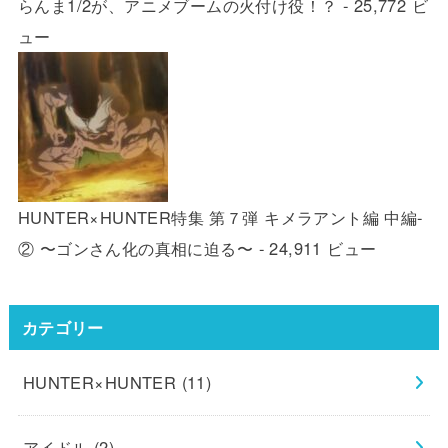
らんま1/2が、アニメブームの火付け役！？
- 25,772 ビ
ュー
HUNTER×HUNTER特集 第７弾 キメラアント編 中編-
② 〜ゴンさん化の真相に迫る〜
- 24,911 ビュー
カテゴリー
HUNTER×HUNTER
(11)
アイドル
(2)