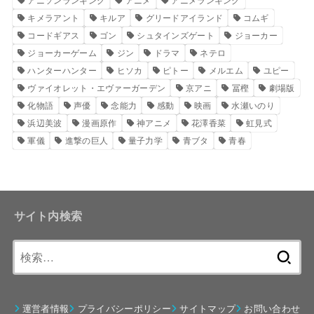
キメラアント
キルア
グリードアイランド
コムギ
コードギアス
ゴン
シュタインズゲート
ジョーカー
ジョーカーゲーム
ジン
ドラマ
ネテロ
ハンターハンター
ヒソカ
ピトー
メルエム
ユピー
ヴァイオレット・エヴァーガーデン
京アニ
冨樫
劇場版
化物語
声優
念能力
感動
映画
水瀬いのり
浜辺美波
漫画原作
神アニメ
花澤香菜
虹見式
軍儀
進撃の巨人
量子力学
青ブタ
青春
サイト内検索
検
索:
運営者情報
プライバシーポリシー
サイトマップ
お問い合わせ