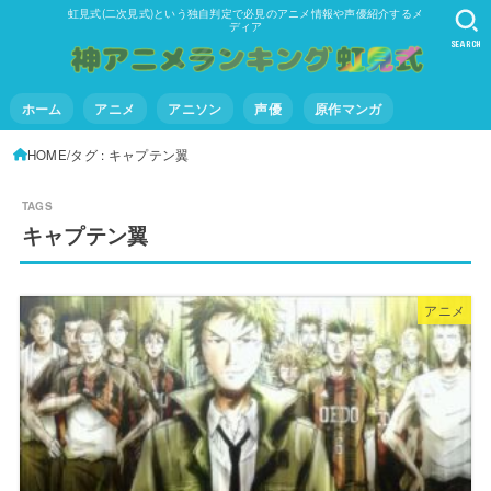
虹見式(二次見式)という独自判定で必見のアニメ情報や声優紹介するメ
ディア
SEARCH
ホーム
アニメ
アニソン
声優
原作マンガ
HOME
タグ : キャプテン翼
キャプテン翼
アニメ