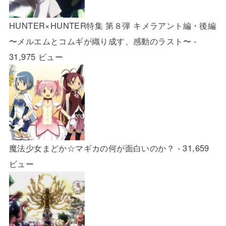
HUNTER×HUNTER特集 第８弾 キメラアント編・後編
〜メルエムとコムギが織り成す、感動のラスト〜
-
31,975 ビュー
魔法少女まどか☆マギカの何が面白いのか？
- 31,659
ビュー