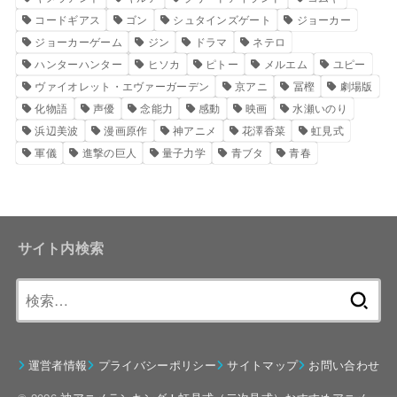
コードギアス
ゴン
シュタインズゲート
ジョーカー
ジョーカーゲーム
ジン
ドラマ
ネテロ
ハンターハンター
ヒソカ
ピトー
メルエム
ユピー
ヴァイオレット・エヴァーガーデン
京アニ
冨樫
劇場版
化物語
声優
念能力
感動
映画
水瀬いのり
浜辺美波
漫画原作
神アニメ
花澤香菜
虹見式
軍儀
進撃の巨人
量子力学
青ブタ
青春
サイト内検索
検
索:
運営者情報
プライバシーポリシー
サイトマップ
お問い合わせ