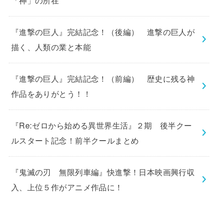
「神」の所在
『進撃の巨人』完結記念！（後編） 進撃の巨人が
描く、人類の業と本能
『進撃の巨人』完結記念！（前編） 歴史に残る神
作品をありがとう！！
『Re:ゼロから始める異世界生活』２期 後半クー
ルスタート記念！前半クールまとめ
『鬼滅の刃 無限列車編』快進撃！日本映画興行収
入、上位５作がアニメ作品に！