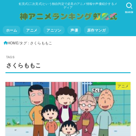
虹見式(二次見式)という独自判定で必見のアニメ情報や声優紹介するメ
ディア
SEARCH
ホーム
アニメ
アニソン
声優
原作マンガ
HOME
タグ : さくらももこ
さくらももこ
アニメ