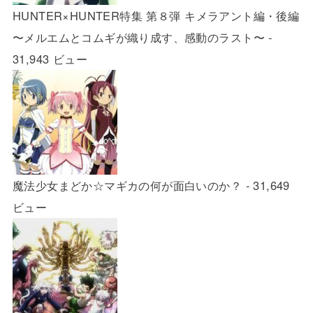
HUNTER×HUNTER特集 第８弾 キメラアント編・後編
〜メルエムとコムギが織り成す、感動のラスト〜
-
31,943 ビュー
魔法少女まどか☆マギカの何が面白いのか？
- 31,649
ビュー