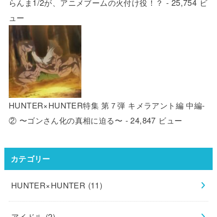
らんま1/2が、アニメブームの火付け役！？
- 25,754 ビ
ュー
HUNTER×HUNTER特集 第７弾 キメラアント編 中編-
② 〜ゴンさん化の真相に迫る〜
- 24,847 ビュー
カテゴリー
HUNTER×HUNTER
(11)
アイドル
(2)