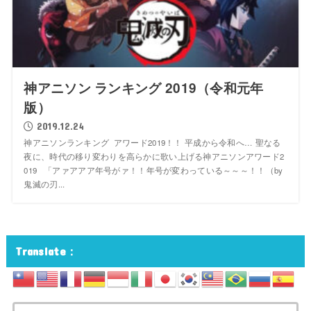
神アニソン ランキング 2019（令和元年
版）
2019.12.24
神アニソンランキング アワード2019！！ 平成から令和へ… 聖なる
夜に、時代の移り変わりを高らかに歌い上げる神アニソンアワード2
019 「アァアアア年号がァ！！年号が変わっている～～～！！（by
鬼滅の刃...
Translate：