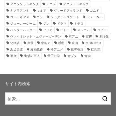
アニソンランキング
アニメ
アニメランキング
キメラアント
キルア
グリードアイランド
コムギ
コードギアス
ゴン
シュタインズゲート
ジョーカー
ジョーカーゲーム
ジン
ドラマ
ネテロ
ハンターハンター
ヒソカ
ピトー
メルエム
ユピー
ヴァイオレット・エヴァーガーデン
京アニ
冨樫
劇場版
化物語
声優
念能力
感動
映画
水瀬いのり
浜辺美波
漫画原作
神アニメ
花澤香菜
虹見式
軍儀
進撃の巨人
量子力学
青ブタ
青春
サイト内検索
検
索: