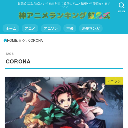
虹見式(二次見式)という独自判定で必見のアニメ情報や声優紹介するメ
ディア
SEARCH
ホーム
アニメ
アニソン
声優
原作マンガ
HOME
タグ : CORONA
CORONA
アニソン