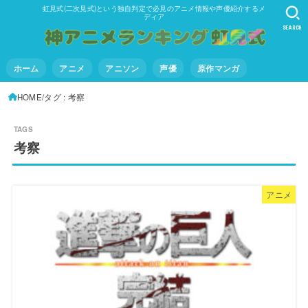
虹見式(二次見式)という独自判定で必見のアニメ情報や声優紹介するメ
ディア
SEARCH
ホーム
アニメ
アニソン
声優
原作マンガ
HOME
タグ : 考察
考察
アニメ