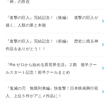
「神」の所在
『進撃の巨人』完結記念！（後編） 進撃の巨人が
描く、人類の業と本能
『進撃の巨人』完結記念！（前編） 歴史に残る神
作品をありがとう！！
『Re:ゼロから始める異世界生活』２期 後半クー
ルスタート記念！前半クールまとめ
『鬼滅の刃 無限列車編』快進撃！日本映画興行収
入、上位５作がアニメ作品に！