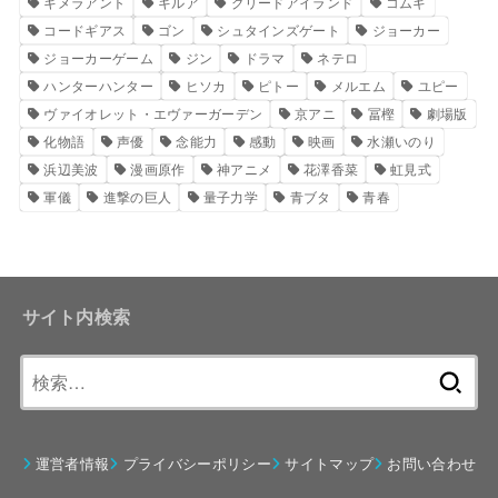
キメラアント
キルア
グリードアイランド
コムギ
コードギアス
ゴン
シュタインズゲート
ジョーカー
ジョーカーゲーム
ジン
ドラマ
ネテロ
ハンターハンター
ヒソカ
ピトー
メルエム
ユピー
ヴァイオレット・エヴァーガーデン
京アニ
冨樫
劇場版
化物語
声優
念能力
感動
映画
水瀬いのり
浜辺美波
漫画原作
神アニメ
花澤香菜
虹見式
軍儀
進撃の巨人
量子力学
青ブタ
青春
サイト内検索
検
索:
運営者情報
プライバシーポリシー
サイトマップ
お問い合わせ