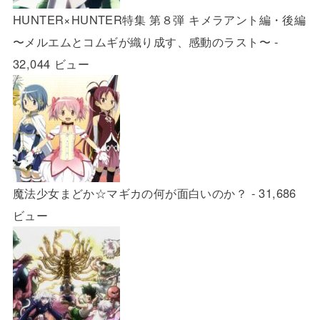
HUNTER×HUNTER特集 第８弾 キメラアント編・後編
〜メルエムとコムギが織り成す、感動のラスト〜
-
32,044 ビュー
魔法少女まどか☆マギカの何が面白いのか？
- 31,686
ビュー