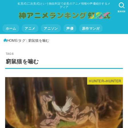
虹見式(二次見式)という独自判定で必見のアニメ情報や声優紹介するメ
ディア
SEARCH
ホーム
アニメ
アニソン
声優
原作マンガ
HOME
タグ : 窮鼠猫を噛む
窮鼠猫を噛む
HUNTER×HUNTER