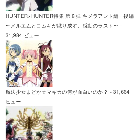
HUNTER×HUNTER特集 第８弾 キメラアント編・後編
〜メルエムとコムギが織り成す、感動のラスト〜
-
31,984 ビュー
魔法少女まどか☆マギカの何が面白いのか？
- 31,664
ビュー