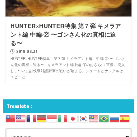
HUNTER×HUNTER特集 第７弾 キメラア
ント編 中編-② 〜ゴンさん化の真相に迫
る〜
2018.08.31
HUNTER×HUNTER特集 第７弾 キメラアント編 中編-② 〜ゴンさ
ん化の真相に迫る〜 キメラアント編中編-①のおさらい 宮殿に突入
し、ついに討伐隊対護衛軍の戦いが始まる。シュートとナックルは
ユピーと...
Translate：