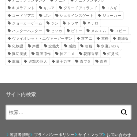
キメラアント
キルア
グリードアイランド
コムギ
コードギアス
ゴン
シュタインズゲート
ジョーカー
ジョーカーゲーム
ジン
ドラマ
ネテロ
ハンターハンター
ヒソカ
ピトー
メルエム
ユピー
ヴァイオレット・エヴァーガーデン
京アニ
冨樫
劇場版
化物語
声優
念能力
感動
映画
水瀬いのり
浜辺美波
漫画原作
神アニメ
花澤香菜
虹見式
軍儀
進撃の巨人
量子力学
青ブタ
青春
サイト内検索
検
索:
運営者情報
プライバシーポリシー
サイトマップ
お問い合わせ