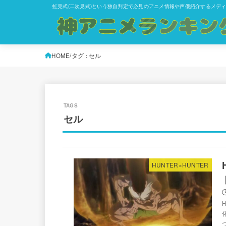
虹見式(二次見式)という独自判定で必見のアニメ情報や声優紹介するメデ
HOME
タグ : セル
セル
HUNTER×HUNTER