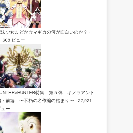
魔法少女まどか☆マギカの何が面白いのか？
-
1,668 ビュー
HUNTER×HUNTER特集 第５弾 キメラアント
編・前編 〜不朽の名作編の始まり〜
- 27,921
ビュー