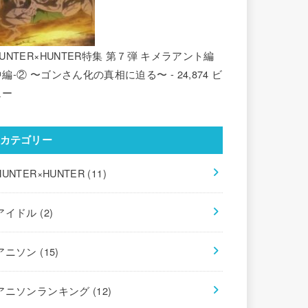
UNTER×HUNTER特集 第７弾 キメラアント編
中編-② 〜ゴンさん化の真相に迫る〜
- 24,874 ビ
ュー
カテゴリー
HUNTER×HUNTER
(11)
アイドル
(2)
アニソン
(15)
アニソンランキング
(12)