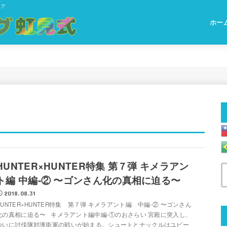
ィア
ホー
HUNTER×HUNTER特集 第７弾 キメラアン
ト編 中編-② 〜ゴンさん化の真相に迫る〜
2018.08.31
HUNTER×HUNTER特集 第７弾 キメラアント編 中編-② 〜ゴンさん
化の真相に迫る〜 キメラアント編中編-①のおさらい 宮殿に突入し、
ついに討伐隊対護衛軍の戦いが始まる。シュートとナックルはユピー