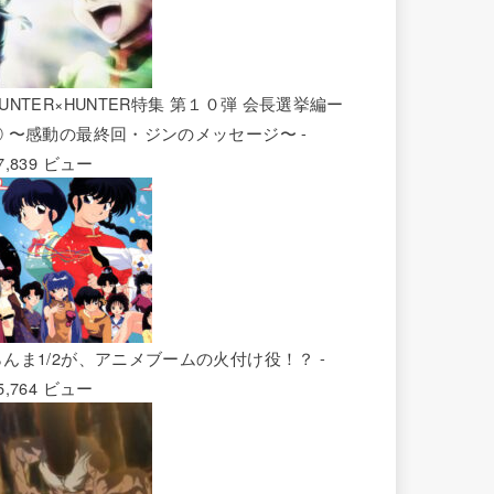
UNTER×HUNTER特集 第１０弾 会長選挙編ー
② 〜感動の最終回・ジンのメッセージ〜
-
7,839 ビュー
らんま1/2が、アニメブームの火付け役！？
-
5,764 ビュー