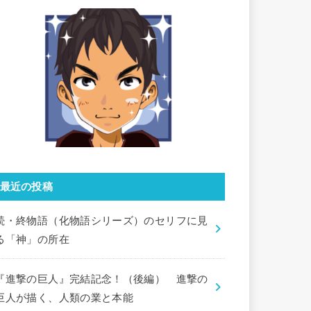
最近の投稿
続・終物語（化物語シリーズ）のセリフに見
る「神」の所在
『進撃の巨人』完結記念！（後編） 進撃の
巨人が描く、人類の業と本能