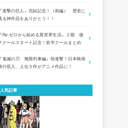
『進撃の巨人』完結記念！（前編） 歴史に
残る神作品をありがとう！！
『Re:ゼロから始める異世界生活』２期 後
半クールスタート記念！前半クールまとめ
『鬼滅の刃 無限列車編』快進撃！日本映画
興行収入、上位５作がアニメ作品に！
人気記事