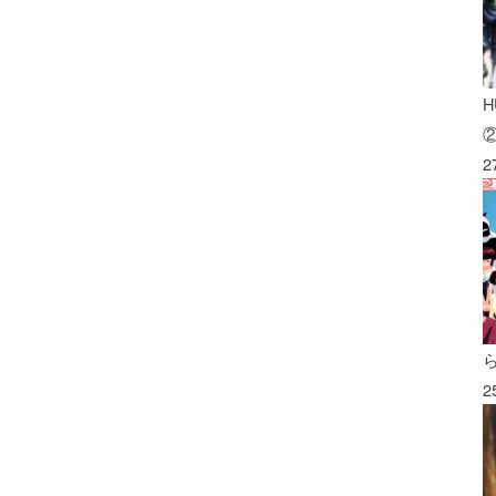
H
2
2