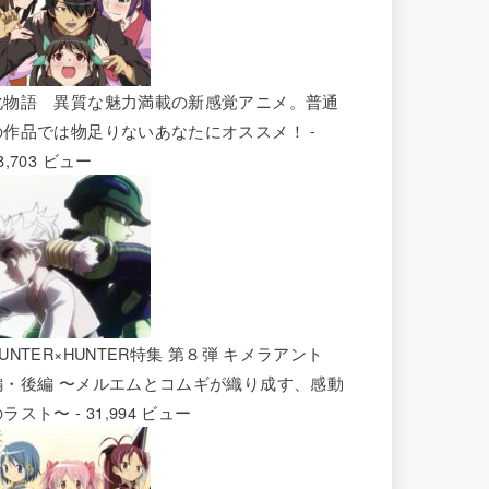
化物語 異質な魅力満載の新感覚アニメ。普通
の作品では物足りないあなたにオススメ！
-
8,703 ビュー
UNTER×HUNTER特集 第８弾 キメラアント
編・後編 〜メルエムとコムギが織り成す、感動
のラスト〜
- 31,994 ビュー