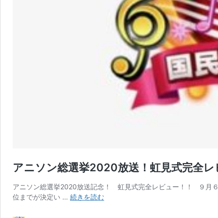
アニソン総選挙2020放送！虹見式完全レ
アニソン総選挙2020放送記念！ 虹見式完全レビュー！！ ９月
ア
位までが決定い …
続きを読む
ニ
ソ